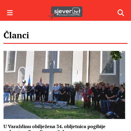
Izbornik
Izbor
Članci
U Varaždinu obilježena 34. obljetnica pogibije