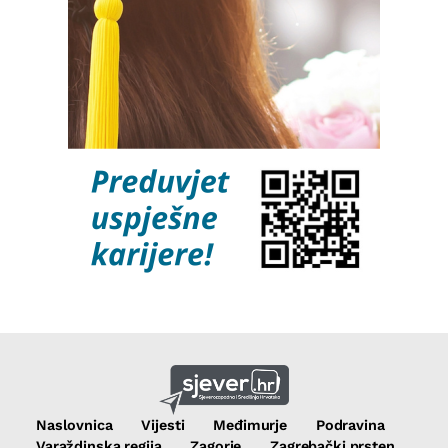
Naslovnica
Vijesti
Međimurje
Podravina
Varaždinska regija
Zagorje
Zagrebački prsten