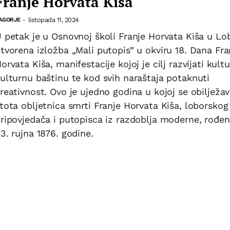
Franje Horvata Kiša
listopada 11, 2024
AGORJE
-
 petak je u Osnovnoj školi Franje Horvata Kiša u Lo
tvorena izložba „Mali putopis” u okviru 18. Dana Fra
orvata Kiša, manifestacije kojoj je cilj razvijati kultu
ulturnu baštinu te kod svih naraštaja potaknuti
reativnost. Ovo je ujedno godina u kojoj se obilježa
tota obljetnica smrti Franje Horvata Kiša, loborskog
ripovjedača i putopisca iz razdoblja moderne, rođe
3. rujna 1876. godine.