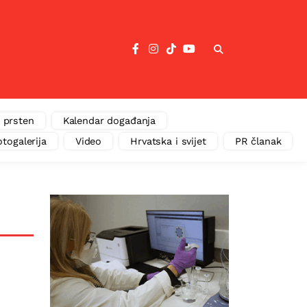
 prsten
Kalendar događanja
otogalerija
Video
Hrvatska i svijet
PR članak