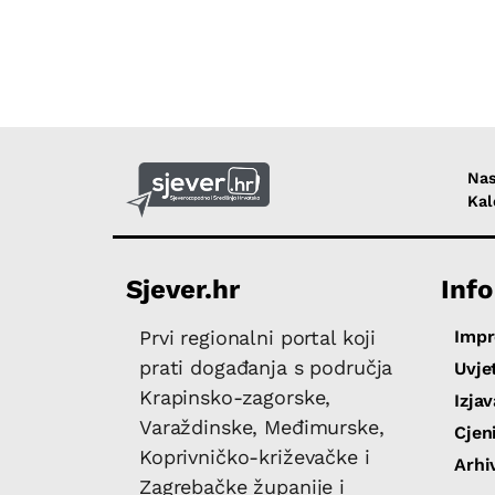
Nas
Kal
Sjever.hr
Info
Imp
Prvi regionalni portal koji
prati događanja s područja
Uvjet
Krapinsko-zagorske,
Izja
Varaždinske, Međimurske,
Cjen
Koprivničko-križevačke i
Arhi
Zagrebačke županije i