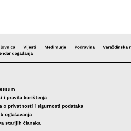
lovnica
Vijesti
Međimurje
Podravina
Varaždinska r
endar događanja
ressum
i i pravila korištenja
va o privatnosti i sigurnosti podataka
ik oglašavanja
va starijih članaka