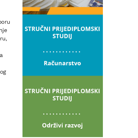
boru
nje
ru,
va
nog