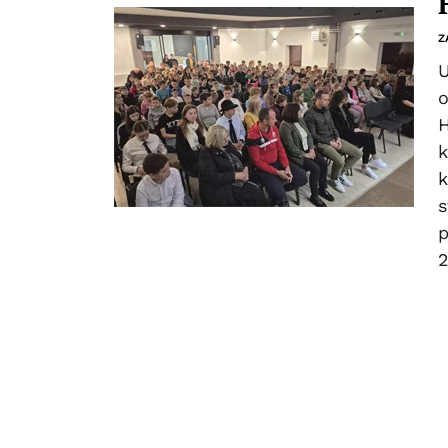
Z
U
o
H
k
k
s
p
2