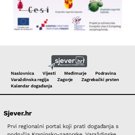
Naslovnica
Vijesti
Međimurje
Podravina
Varaždinska regija
Zagorje
Zagrebački prsten
Kalendar događanja
Sjever.hr
Prvi regionalni portal koji prati događanja s
područja Krapinsko-zagorske, Varaždinske,