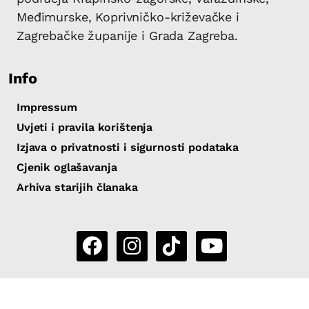
Međimurske, Koprivničko-križevačke i
Zagrebačke županije i Grada Zagreba.
Info
Impressum
Uvjeti i pravila korištenja
Izjava o privatnosti i sigurnosti podataka
Cjenik oglašavanja
Arhiva starijih članaka
Copyright 2026 by Sjever.hr
|
Powered by
eNewsCMS
|
X-
media
- izrada web stranica i portala