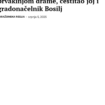
prvakinjom drame, čestitao joj i
gradonačelnik Bosilj
srpnja 5, 2025
ARAŽDINSKA REGIJA
-