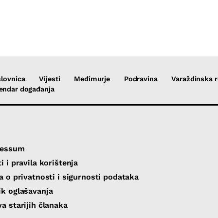
lovnica
Vijesti
Međimurje
Podravina
Varaždinska r
endar događanja
ressum
i i pravila korištenja
va o privatnosti i sigurnosti podataka
ik oglašavanja
va starijih članaka