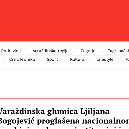
Podravina
Varaždinska regija
Zagorje
Zagrebački
Crna kronika
Sport
Kultura
Lifestyle
F
Varaždinska glumica Ljiljana
Bogojević proglašena nacionaln