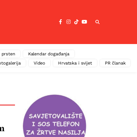
 prsten
Kalendar događanja
otogalerija
Video
Hrvatska i svijet
PR članak
om