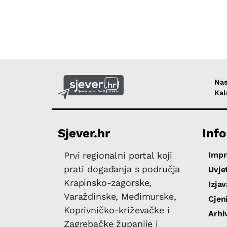
Nas
Kal
Sjever.hr
Info
Imp
Prvi regionalni portal koji
prati događanja s područja
Uvjet
Krapinsko-zagorske,
Izja
Varaždinske, Međimurske,
Cjen
Koprivničko-križevačke i
Arhi
Zagrebačke županije i