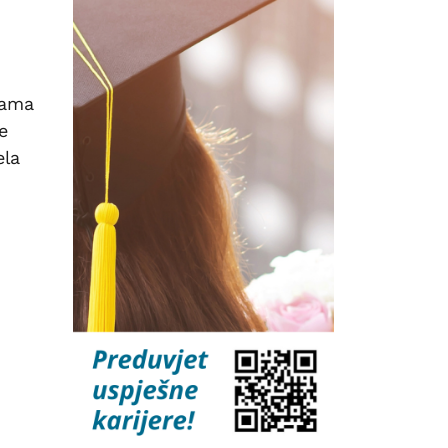
cama
e
ela