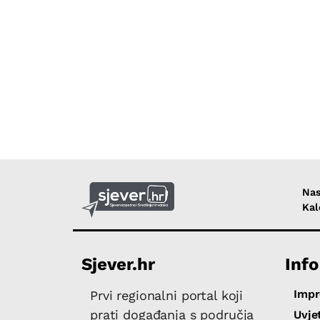
Nas
Kal
Sjever.hr
Info
Imp
Prvi regionalni portal koji
prati događanja s područja
Uvjet