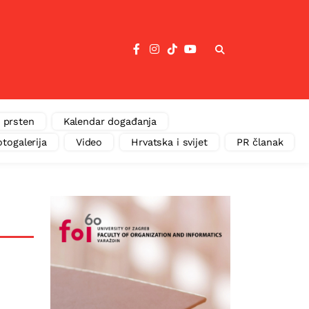
 prsten
Kalendar događanja
otogalerija
Video
Hrvatska i svijet
PR članak