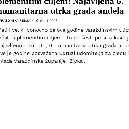
plemenitim ciljem! Najavljena 6.
humanitarna utrka grada anđela
ožujka 1, 2025
ARAŽDINSKA REGIJA
-
ali i veliki ponovno će ove godine varaždinskim uli
rčati s plemenitim ciljem i to po šesti puta, a kako j
ajavljeno u subotu, 6. humanitarna utrka grada anđ
ve je godine posvećena Udruzi udomitelja za djecu i
lade Varaždinske županije "Zipka".