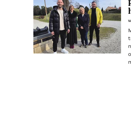
V
M
t
n
o
m