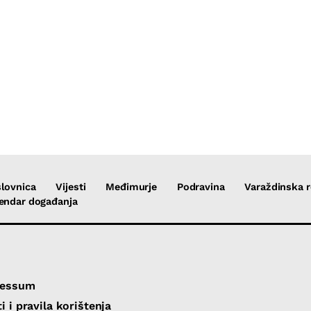
lovnica
Vijesti
Međimurje
Podravina
Varaždinska r
endar događanja
ressum
i i pravila korištenja