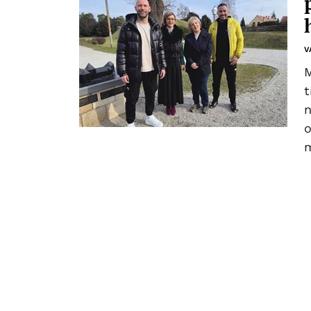
V
M
t
n
o
m