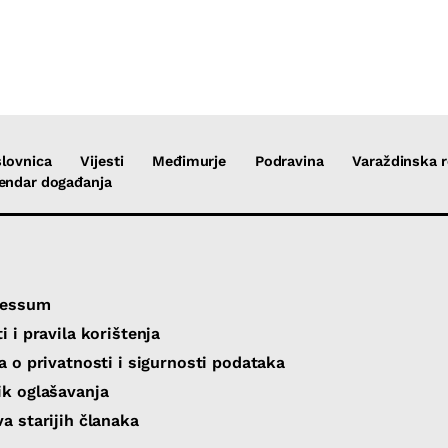
lovnica
Vijesti
Međimurje
Podravina
Varaždinska r
endar događanja
ressum
i i pravila korištenja
va o privatnosti i sigurnosti podataka
ik oglašavanja
va starijih članaka