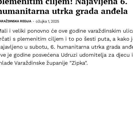
plemenitim ciljem! Najavljena 6.
humanitarna utrka grada anđela
ožujka 1, 2025
ARAŽDINSKA REGIJA
-
ali i veliki ponovno će ove godine varaždinskim uli
rčati s plemenitim ciljem i to po šesti puta, a kako j
ajavljeno u subotu, 6. humanitarna utrka grada anđ
ve je godine posvećena Udruzi udomitelja za djecu i
lade Varaždinske županije "Zipka".