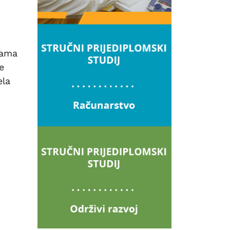
cama
e
ela