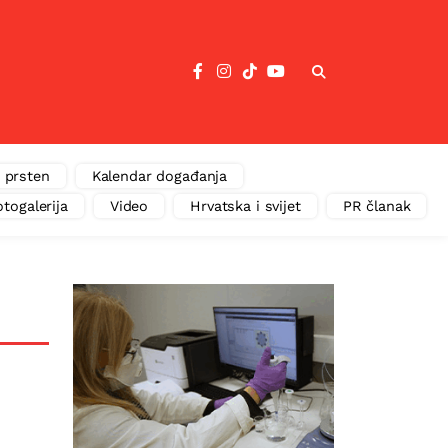
 prsten
Kalendar događanja
otogalerija
Video
Hrvatska i svijet
PR članak