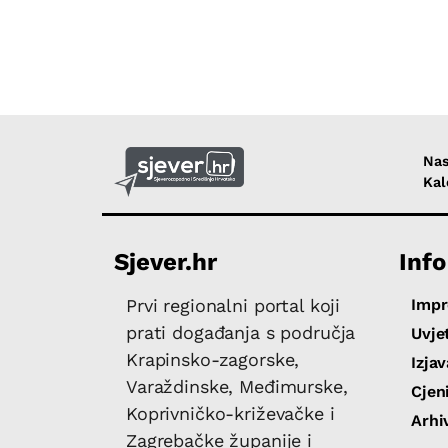
Nas
Kal
Sjever.hr
Info
Imp
Prvi regionalni portal koji
prati događanja s područja
Uvjet
Krapinsko-zagorske,
Izja
Varaždinske, Međimurske,
Cjen
Koprivničko-križevačke i
Arhi
Zagrebačke županije i