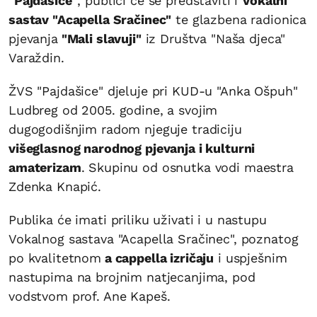
"Pajdašice"
, publici će se predstaviti i
Vokalni
sastav "Acapella Sračinec"
te glazbena radionica
pjevanja
"Mali slavuji"
iz Društva "Naša djeca"
Varaždin.
ŽVS "Pajdašice" djeluje pri KUD-u "Anka Ošpuh"
Ludbreg od 2005. godine, a svojim
dugogodišnjim radom njeguje tradiciju
višeglasnog narodnog pjevanja i kulturni
amaterizam
. Skupinu od osnutka vodi maestra
Zdenka Knapić.
Publika će imati priliku uživati i u nastupu
Vokalnog sastava "Acapella Sračinec", poznatog
po kvalitetnom
a cappella izričaju
i uspješnim
nastupima na brojnim natjecanjima, pod
vodstvom prof. Ane Kapeš.