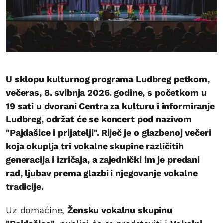
U sklopu kulturnog programa Ludbreg petkom,
večeras, 8. svibnja 2026. godine, s početkom u
19 sati u dvorani Centra za kulturu i informiranje
Ludbreg, održat će se koncert pod nazivom
"Pajdašice i prijatelji". Riječ je o glazbenoj večeri
koja okuplja tri vokalne skupine različitih
generacija i izričaja, a zajednički im je predani
rad, ljubav prema glazbi i njegovanje vokalne
tradicije.
Uz domaćine,
Žensku vokalnu skupinu