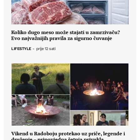
Koliko dugo meso može stajati u zamrzivaču?
Evo najvažnijih pravila za sigurno čuvanje
LIFESTYLE
-
prije 12 sati
Vikend u Radoboju protekao uz priče, legende i
druženje – pripovjedna šetnja privukla