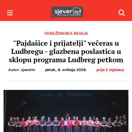
Izbornik
Izbor
VARAŽDINSKA REGIJA
"Pajdašice i prijatelji" večeras u
Ludbregu - glazbena poslastica u
sklopu programa Ludbreg petkom
Autor: sjeverhr
petak, 8. svibnja 2026.
prije 3 mjeseca