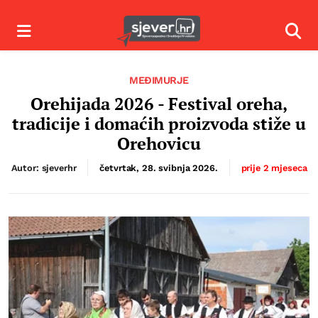
Izbornik
Izbor
MEĐIMURJE
Orehijada 2026 - Festival oreha,
tradicije i domaćih proizvoda stiže u
Orehovicu
Autor: sjeverhr
četvrtak, 28. svibnja 2026.
prije 2 mjeseca