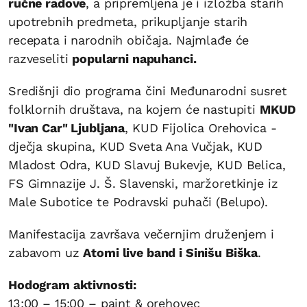
ručne radove
, a pripremljena je i izložba starih
upotrebnih predmeta, prikupljanje starih
recepata i narodnih običaja. Najmlađe će
razveseliti
popularni napuhanci.
Središnji dio programa čini Međunarodni susret
folklornih društava, na kojem će nastupiti
MKUD
"Ivan Car" Ljubljana
, KUD Fijolica Orehovica -
dječja skupina, KUD Sveta Ana Vučjak, KUD
Mladost Odra, KUD Slavuj Bukevje, KUD Belica,
FS Gimnazije J. Š. Slavenski, maržoretkinje iz
Male Subotice te Podravski puhači (Belupo).
Manifestacija završava večernjim druženjem i
zabavom uz
Atomi live band i Sinišu Biška
.
Hodogram aktivnosti:
13:00 – 15:00 – paint & orehovec