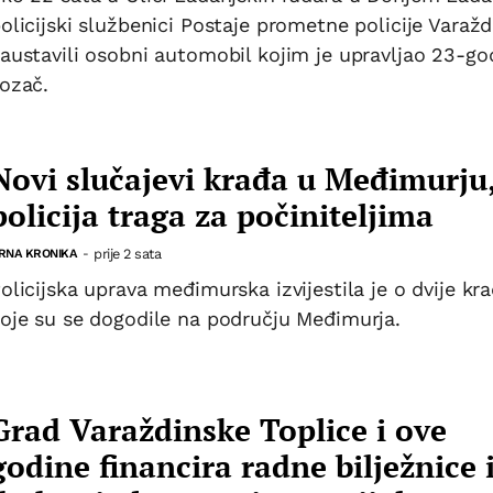
olicijski službenici Postaje prometne policije Varažd
austavili osobni automobil kojim je upravljao 23-god
ozač.
Novi slučajevi krađa u Međimurju
policija traga za počiniteljima
prije 2 sata
RNA KRONIKA
-
olicijska uprava međimurska izvijestila je o dvije kr
oje su se dogodile na području Međimurja.
Grad Varaždinske Toplice i ove
godine financira radne bilježnice 