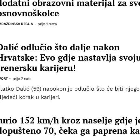
dodatni obrazovni materijal za sv
osnovnoškolce
prije 2 sata
ARAŽDINSKA REGIJA
-
Dalić odlučio što dalje nakon
Hrvatske: Evo gdje nastavlja svoj
trenersku karijeru!
prije 2 sata
PORT
-
latko Dalić (59) napokon je odlučio što će biti njego
ljedeći korak u karijeri.
Jurio 152 km/h kroz naselje gdje j
dopušteno 70, čeka ga paprena k