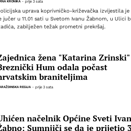
prije 3 sata
RNA KRONIKA
-
olicijska uprava koprivničko-križevačka izvijestila je
e jučer u 11.01 sati u Svetom Ivanu Žabnom, u Ulici 
adića, zabilježen težak prometni prekršaj.
Zajednica žena "Katarina Zrinski"
Breznički Hum odala počast
hrvatskim braniteljima
prije 3 sata
ARAŽDINSKA REGIJA
-
Uhićen načelnik Općine Sveti Iva
Žabno: Sumnjiči se da je prijetio 