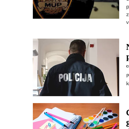
p
z
v
C
P
k