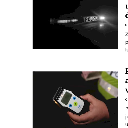
C
Z
p
k
C
P
j
u