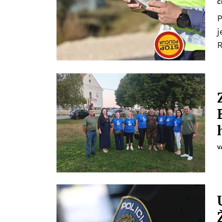
C
P
j
R
V