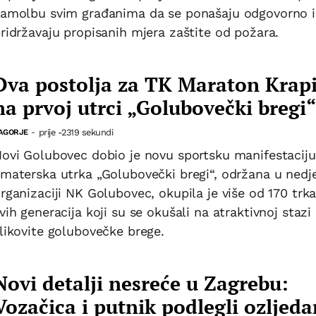
amolbu svim građanima da se ponašaju odgovorno i
ridržavaju propisanih mjera zaštite od požara.
Dva postolja za TK Maraton Krap
na prvoj utrci „Golubovečki bregi“
prije -2319 sekundi
AGORJE
-
ovi Golubovec dobio je novu sportsku manifestaciju
materska utrka „Golubovečki bregi“, održana u nedje
rganizaciji NK Golubovec, okupila je više od 170 trk
vih generacija koji su se okušali na atraktivnoj stazi
likovite golubovečke brege.
Novi detalji nesreće u Zagrebu:
Vozačica i putnik podlegli ozljed