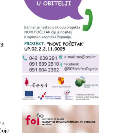
a
iž
ra,
ćuje