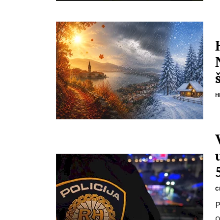
H
C
P
o