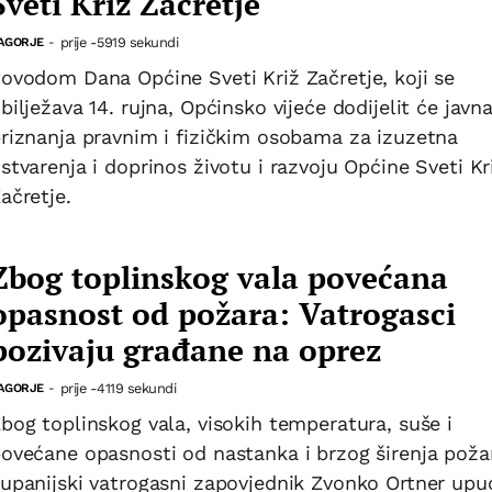
Sveti Križ Začretje
prije -5919 sekundi
AGORJE
-
ovodom Dana Općine Sveti Križ Začretje, koji se
bilježava 14. rujna, Općinsko vijeće dodijelit će javn
riznanja pravnim i fizičkim osobama za izuzetna
stvarenja i doprinos životu i razvoju Općine Sveti Kr
ačretje.
Zbog toplinskog vala povećana
opasnost od požara: Vatrogasci
pozivaju građane na oprez
prije -4119 sekundi
AGORJE
-
bog toplinskog vala, visokih temperatura, suše i
ovećane opasnosti od nastanka i brzog širenja poža
upanijski vatrogasni zapovjednik Zvonko Ortner upu