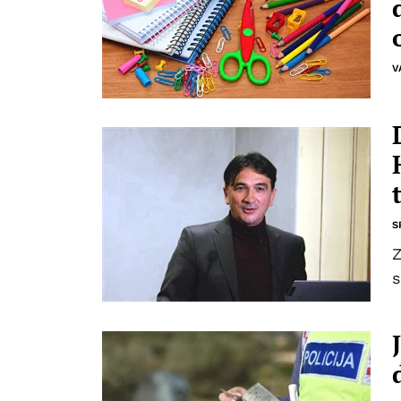
V
S
Z
s