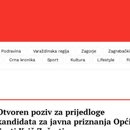
Podravina
Varaždinska regija
Zagorje
Zagrebački
Crna kronika
Sport
Kultura
Lifestyle
F
Otvoren poziv za prijedloge
kandidata za javna priznanja Opć