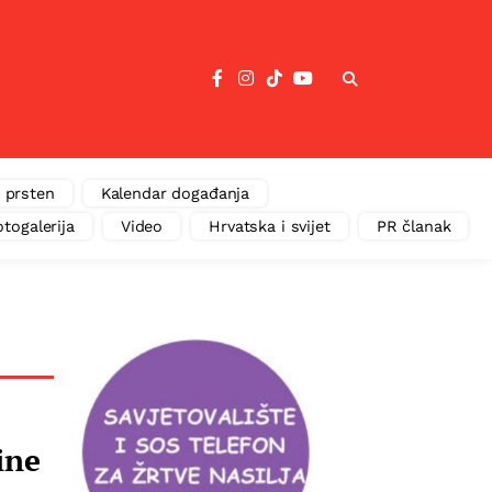
 prsten
Kalendar događanja
otogalerija
Video
Hrvatska i svijet
PR članak
ine