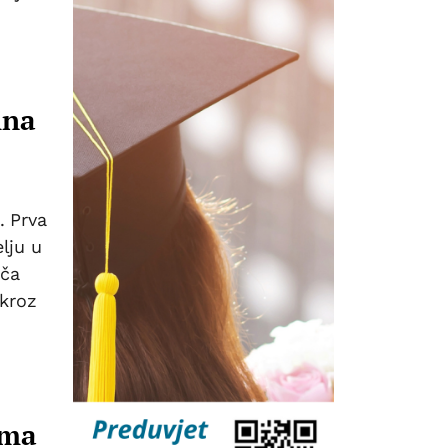
ina
. Prva
lju u
ača
 kroz
ama