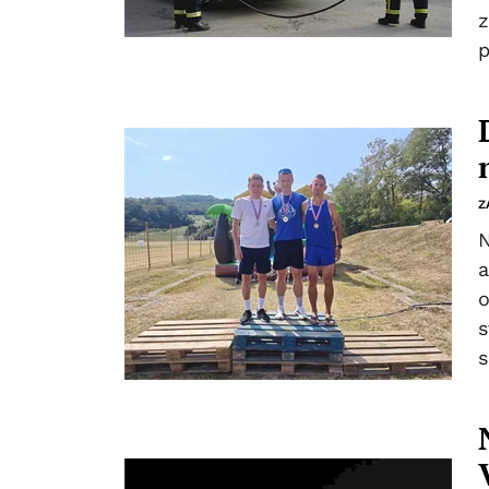
z
p
Z
N
a
o
s
s