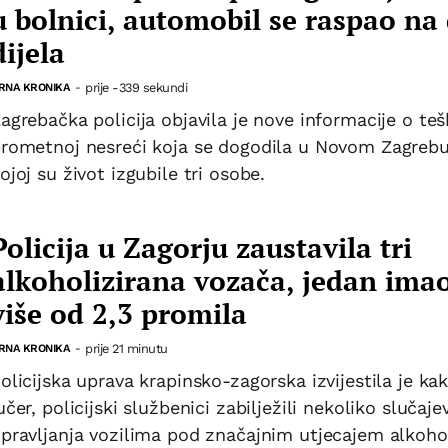
u bolnici, automobil se raspao na
dijela
prije -339 sekundi
RNA KRONIKA
-
agrebačka policija objavila je nove informacije o teš
rometnoj nesreći koja se dogodila u Novom Zagrebu
ojoj su život izgubile tri osobe.
Policija u Zagorju zaustavila tri
alkoholizirana vozača, jedan ima
više od 2,3 promila
prije 21 minutu
RNA KRONIKA
-
olicijska uprava krapinsko-zagorska izvijestila je ka
učer, policijski službenici zabilježili nekoliko slučaje
pravljanja vozilima pod značajnim utjecajem alkoho