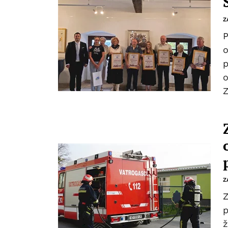
Z
P
o
p
o
Z
Z
Z
p
ž