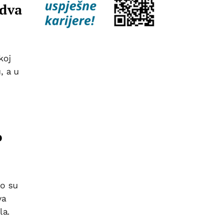
 dva
koj
, a u
o
ko su
va
la.