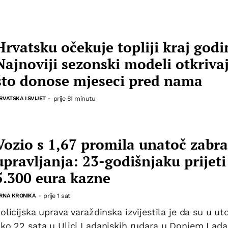
Hrvatsku očekuje topliji kraj godi
Najnoviji sezonski modeli otkriva
što donose mjeseci pred nama
prije 51 minutu
RVATSKA I SVIJET
-
Vozio s 1,67 promila unatoč zabra
upravljanja: 23-godišnjaku prijeti
5.300 eura kazne
prije 1 sat
RNA KRONIKA
-
olicijska uprava varaždinska izvijestila je da su u ut
ko 22 sata u Ulici Ladanjskih rudara u Donjem Lada