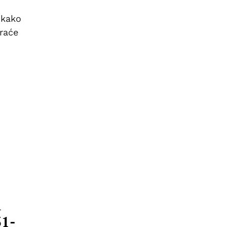
 kako
braće
n
31-