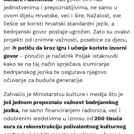
jedinstvenima i prepoznatljivima, ne samo u
ovom dijelu Hrvatske, već i šire. Nažalost, sve
češće se koristi hrvatski standardni jezik, a
bednjanski govor postaje ugrožen. Zato su ovakvi
projekti od iznimne važnosti, posebice za djecu,
jer i
h potiču da kroz igru i učenje koriste izvorni
govor
- poručio je načelnik Poljak istaknuvši
kako se na taj način sprječava izumiranje
bednjanskog jezika te osigurava njegovo
očuvanje za buduće generacije.
Zahvalio je Ministarstvu kulture i medija što je
još jednom prepoznalo važnost bednjanskog
jezika,
ne samo financiranjem radionica, već i
odobrenim sredstvima u iznosu od
200 tisuća
eura za rekonstrukciju polivalentnog kulturnog