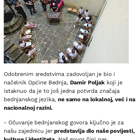
Odobrenim sredstvima zadovoljan je bio i
načelnik Općine Bednja,
Damir Poljak
koji je
istaknuo da je to još jedna potvrda značaja
bednjanskog jezika,
ne samo na lokalnoj, već i na
nacionalnoj razini.
- Očuvanje bednjanskog govora ključno je za
našu zajednicu jer
predstavlja dio naše povijesti,
kulture i identiteta
. Naš govor čini nas