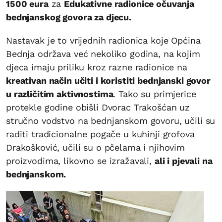
1500 eura
za
Edukativne radionice očuvanja
bednjanskog govora za djecu.
Nastavak je to vrijednih radionica koje Općina
Bednja održava već nekoliko godina, na kojim
djeca imaju priliku kroz razne radionice na
kreativan način učiti i koristiti bednjanski govor
u različitim aktivnostima
. Tako su primjerice
protekle godine obišli Dvorac Trakošćan uz
stručno vodstvo na bednjanskom govoru, učili su
raditi tradicionalne pogače u kuhinji grofova
Drakošković, učili su o pčelama i njihovim
proizvodima, likovno se izražavali,
ali i pjevali na
bednjanskom.