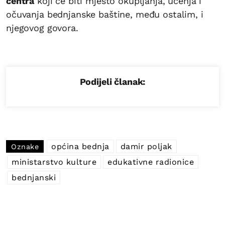
centra
koji će biti mjesto okupljanja, učenja i
očuvanja bednjanske baštine, među ostalim, i
njegovog govora.
Podijeli članak:
općina bednja
damir poljak
Oznake
ministarstvo kulture
edukativne radionice
bednjanski