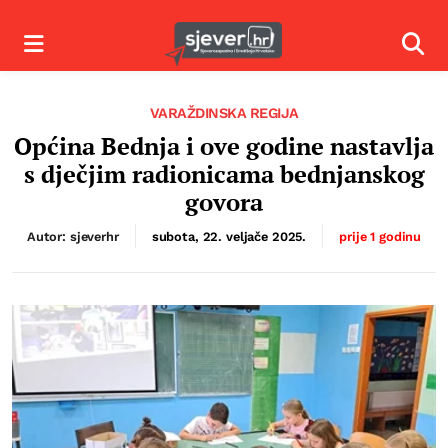
Izbornik
Izbor
VARAŽDINSKA REGIJA
Općina Bednja i ove godine nastavlja
s dječjim radionicama bednjanskog
govora
Autor: sjeverhr
subota, 22. veljače 2025.
prije 1 godinu