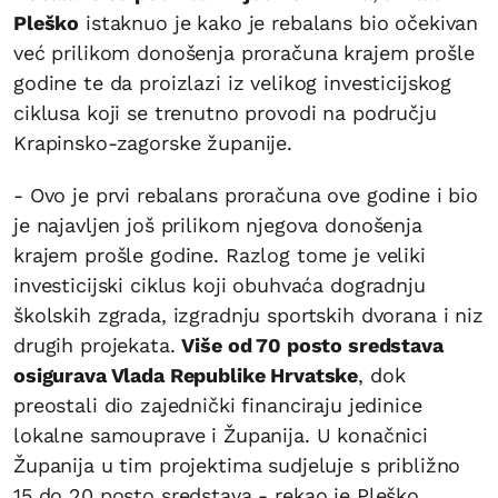
Pleško
istaknuo je kako je rebalans bio očekivan
već prilikom donošenja proračuna krajem prošle
godine te da proizlazi iz velikog investicijskog
ciklusa koji se trenutno provodi na području
Krapinsko-zagorske županije.
- Ovo je prvi rebalans proračuna ove godine i bio
je najavljen još prilikom njegova donošenja
krajem prošle godine. Razlog tome je veliki
investicijski ciklus koji obuhvaća dogradnju
školskih zgrada, izgradnju sportskih dvorana i niz
drugih projekata.
Više od 70 posto sredstava
osigurava Vlada Republike Hrvatske
, dok
preostali dio zajednički financiraju jedinice
lokalne samouprave i Županija. U konačnici
Županija u tim projektima sudjeluje s približno
15 do 20 posto sredstava - rekao je Pleško.