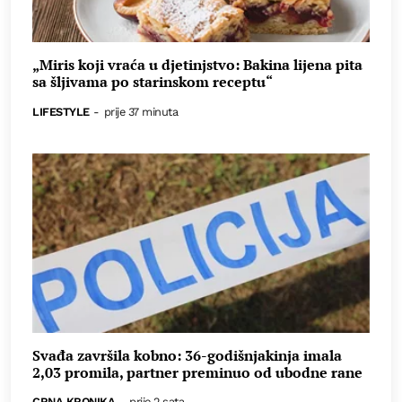
„Miris koji vraća u djetinjstvo: Bakina lijena pita
sa šljivama po starinskom receptu“
LIFESTYLE
-
prije 37 minuta
Svađa završila kobno: 36-godišnjakinja imala
2,03 promila, partner preminuo od ubodne rane
CRNA KRONIKA
-
prije 2 sata