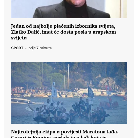
Jedan od najbolje plaćenih izbornika svijeta,
Zlatko Dalić, imat će dosta posla u arapskom
svijetu
SPORT
-
prije 7 minuta
Najtrofejnija ekipa u povijesti Maratona lađa,
Gusari iz Komina, veslala je u lađi koja je