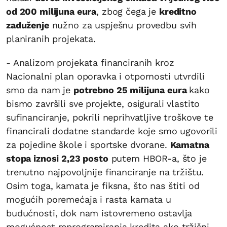
od 200 milijuna eura
, zbog čega je
kreditno
zaduženje
nužno za uspješnu provedbu svih
planiranih projekata.
- Analizom projekata financiranih kroz
Nacionalni plan oporavka i otpornosti utvrdili
smo da nam je
potrebno 25 milijuna eura
kako
bismo završili sve projekte, osigurali vlastito
sufinanciranje, pokrili neprihvatljive troškove te
financirali dodatne standarde koje smo ugovorili
za pojedine škole i sportske dvorane.
Kamatna
stopa iznosi 2,23 posto
putem HBOR-a, što je
trenutno najpovoljnije financiranje na tržištu.
Osim toga, kamata je fiksna, što nas štiti od
mogućih poremećaja i rasta kamata u
budućnosti, dok nam istovremeno ostavlja
mogućnost reprogramiranja kredita ako tržišni