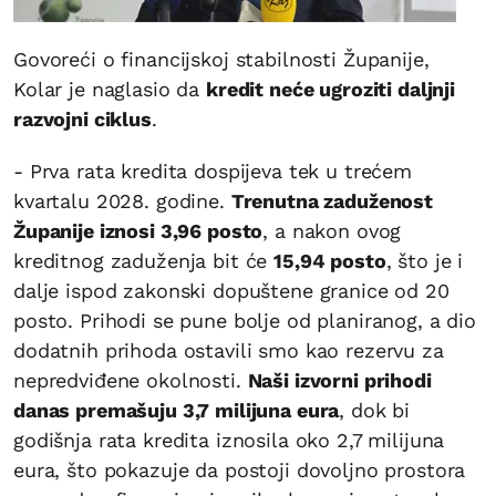
Govoreći o financijskoj stabilnosti Županije,
Kolar je naglasio da
kredit neće ugroziti daljnji
razvojni ciklus
.
- Prva rata kredita dospijeva tek u trećem
kvartalu 2028. godine.
Trenutna zaduženost
Županije iznosi 3,96 posto
, a nakon ovog
kreditnog zaduženja bit će
15,94 posto
, što je i
dalje ispod zakonski dopuštene granice od 20
posto. Prihodi se pune bolje od planiranog, a dio
dodatnih prihoda ostavili smo kao rezervu za
nepredviđene okolnosti.
Naši izvorni prihodi
danas premašuju 3,7 milijuna eura
, dok bi
godišnja rata kredita iznosila oko 2,7 milijuna
eura, što pokazuje da postoji dovoljno prostora