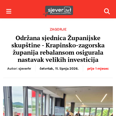
Izbornik
Izbor
ZAGORJE
Održana sjednica Županijske
skupštine - Krapinsko-zagorska
županija rebalansom osigurala
nastavak velikih investicija
Autor: sjeverhr
četvrtak, 11. lipnja 2026.
prije 1 mjesec