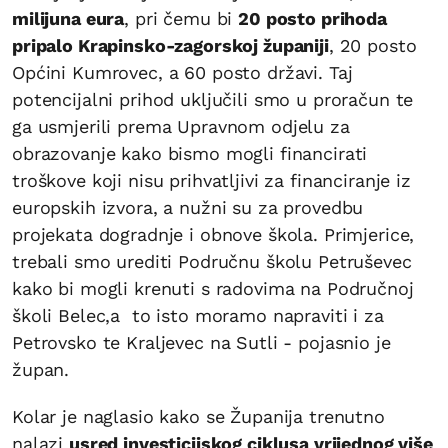
milijuna eura
, pri čemu bi
20 posto prihoda
pripalo Krapinsko-zagorskoj županiji
, 20 posto
Općini Kumrovec, a 60 posto državi. Taj
potencijalni prihod uključili smo u proračun te
ga usmjerili prema Upravnom odjelu za
obrazovanje kako bismo mogli financirati
troškove koji nisu prihvatljivi za financiranje iz
europskih izvora, a nužni su za provedbu
projekata dogradnje i obnove škola. Primjerice,
trebali smo urediti Područnu školu Petruševec
kako bi mogli krenuti s radovima na Područnoj
školi Belec,a to isto moramo napraviti i za
Petrovsko te Kraljevec na Sutli - pojasnio je
župan.
Kolar je naglasio kako se Županija trenutno
nalazi
usred investicijskog ciklusa vrijednog više