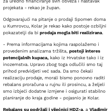
za uredno financiranje svih obveza i nastavak
projekata - rekao je župan.
Odgovarajući na pitanje o prodaji Spomen doma
u Kumrovcu, Kolar je rekao kako postoje ozbiljni
pokazatelji da bi
prodaja mogla biti realizirana
.
- Prema informacijama kojima raspolažemo i
provedenim analizama tržišta,
postoji interes
potencijalnih kupaca,
kako iz Hrvatske tako i iz
inozemstva. Upravo zbog toga odlučili smo taj
prihod predvidjeti već sada. Da smo čekali
realizaciju prodaje, morali bismo ponovno raditi
rebalans proračuna u rujnu ili prosincu, a željeli
smo izbjeći dodatne izmjene i osigurati stabilno
planiranje do kraja godine - pojasnio je Kolar.
Rebalans su podržali i vijećnici HDZ-a
, a
Vladimir