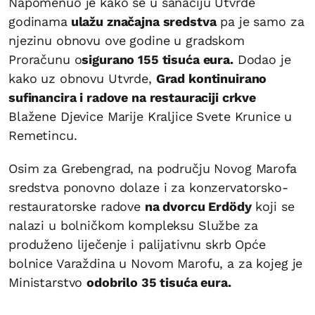
Napomenuo je kako se u sanaciju Utvrde
godinama
ulažu značajna sredstva
pa je samo za
njezinu obnovu ove godine u gradskom
Proračunu o
sigurano 155 tisuća eura.
Dodao je
kako uz obnovu Utvrde,
Grad kontinuirano
sufinancira i radove na restauraciji crkve
Blažene Djevice Marije Kraljice Svete Krunice u
Remetincu.
Osim za Grebengrad, na području Novog Marofa
sredstva ponovno dolaze i za konzervatorsko-
restauratorske radove
na dvorcu Erdödy
koji se
nalazi u bolničkom kompleksu Službe za
produženo liječenje i palijativnu skrb Opće
bolnice Varaždina u Novom Marofu, a za kojeg je
Ministarstvo
odobrilo 35 tisuća eura.