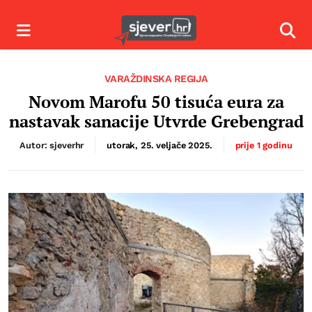
Izbornik
Izbor
VARAŽDINSKA REGIJA
Novom Marofu 50 tisuća eura za
nastavak sanacije Utvrde Grebengrad
Autor: sjeverhr
utorak, 25. veljače 2025.
prije 1 godinu