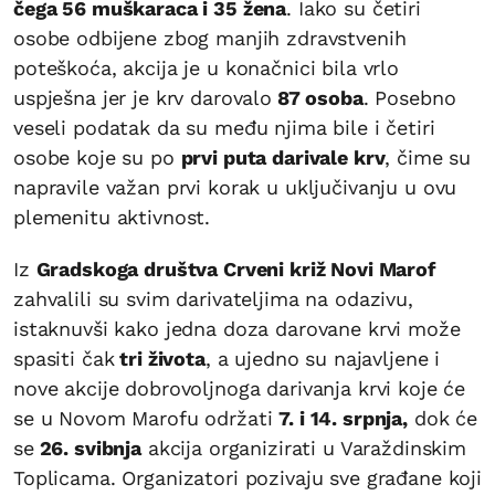
čega 56 muškaraca i 35 žena
. Iako su četiri
osobe odbijene zbog manjih zdravstvenih
poteškoća, akcija je u konačnici bila vrlo
uspješna jer je krv darovalo
87 osoba
. Posebno
veseli podatak da su među njima bile i četiri
osobe koje su po
prvi puta darivale krv
, čime su
napravile važan prvi korak u uključivanju u ovu
plemenitu aktivnost.
Iz
Gradskoga društva Crveni križ Novi Marof
zahvalili su svim darivateljima na odazivu,
istaknuvši kako jedna doza darovane krvi može
spasiti čak
tri života
, a ujedno su najavljene i
nove akcije dobrovoljnoga darivanja krvi koje će
se u Novom Marofu održati
7. i 14. srpnja,
dok će
se
26. svibnja
akcija organizirati u Varaždinskim
Toplicama. Organizatori pozivaju sve građane koji