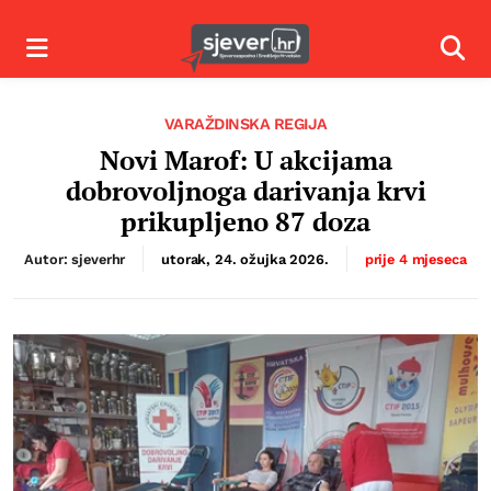
Izbornik
Izbor
VARAŽDINSKA REGIJA
Novi Marof: U akcijama
dobrovoljnoga darivanja krvi
prikupljeno 87 doza
Autor: sjeverhr
utorak, 24. ožujka 2026.
prije 4 mjeseca