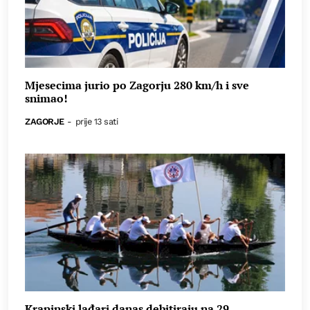
Mjesecima jurio po Zagorju 280 km/h i sve
snimao!
ZAGORJE
-
prije 13 sati
Krapinski lađari danas debitiraju na 29.