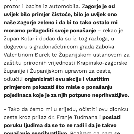
prozor i bacite iz automobila. Z
agorje je od
uvijek bilo primjer čistoće, bilo je uvijek ono
naše Zagorje zeleno i da bi to tako ostalo mi
moramo prilagoditi svoje ponašanje
– rekao je
župan Kolar i dodao da su iz tog razloga, u
dogovoru s gradonačelnicom grada Zaboka
Valentinom Đurek te Županijskom ustanovom za
zaštitu prirodnih vrijednosti Krapinsko-zagorske
županije i Županijskom upravom za ceste,
odlučili
organizirati ovu akciju i vlastitim
primjerom pokazati što misle o ponašanju
pojedinaca koje je za njih potpuno neprihvatljivo.
- Tako da ćemo mi u srijedu, očistiti ovu dionicu
ceste kroz prilaz dr. Franje Tuđmana i
poslati
poruku ljudima da se to ne radi i da je takvo
ponašanje neprihvatljivo.
Pozivam da nam se