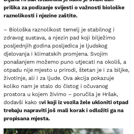
prilika za podizanje svijesti o važnosti biološke
raznolikosti i njezine zaštite.
– Biološka raznolikost temelj je stabilnog i
zdravog sustava, a njezin pad koji bilježimo
posljednjih godina posljedica je ljudskog
djelovanja i klimatskih promjena. Svojim
ponašanjem možemo puno utjecati na okoliš, a
otpadu nije mjesto u prirodi, štetan je i za biljke,
životinje, ali i za ljude. Ova akcija pokazuje
koliko nam je stalo do čistog i očuvanog
prostora u kojem živimo – poručila je Hršak,
dodavši kako s
vi koji iz vozila žele ukloniti otpad
trebaju napraviti još mali korak i odložiti ga na
propisana mjesta.