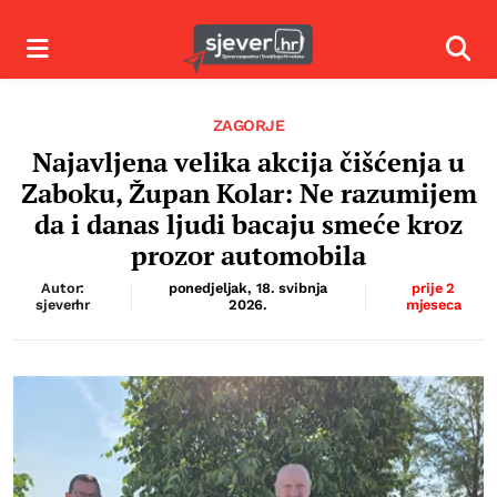
Izbornik
Izbor
ZAGORJE
Najavljena velika akcija čišćenja u
Zaboku, Župan Kolar: Ne razumijem
da i danas ljudi bacaju smeće kroz
prozor automobila
Autor:
ponedjeljak, 18. svibnja
prije 2
sjeverhr
2026.
mjeseca