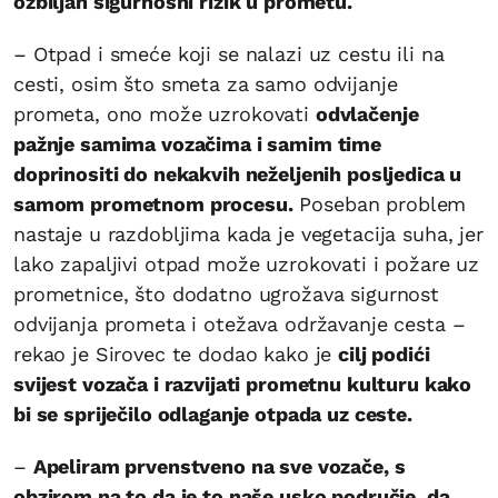
ozbiljan sigurnosni rizik u prometu.
– Otpad i smeće koji se nalazi uz cestu ili na
cesti, osim što smeta za samo odvijanje
prometa, ono može uzrokovati
odvlačenje
pažnje samima vozačima i samim time
doprinositi do nekakvih neželjenih posljedica u
samom prometnom procesu.
Poseban problem
nastaje u razdobljima kada je vegetacija suha, jer
lako zapaljivi otpad može uzrokovati i požare uz
prometnice, što dodatno ugrožava sigurnost
odvijanja prometa i otežava održavanje cesta –
rekao je Sirovec te dodao kako je
cilj podići
svijest vozača i razvijati prometnu kulturu kako
bi se spriječilo odlaganje otpada uz ceste.
–
Apeliram prvenstveno na sve vozače, s
obzirom na to da je to naše usko područje, da