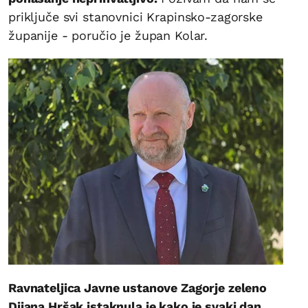
priključe svi stanovnici Krapinsko-zagorske
županije - poručio je župan Kolar.
Ravnateljica Javne ustanove Zagorje zeleno
Dijana Hršak istaknula je kako je svaki dan