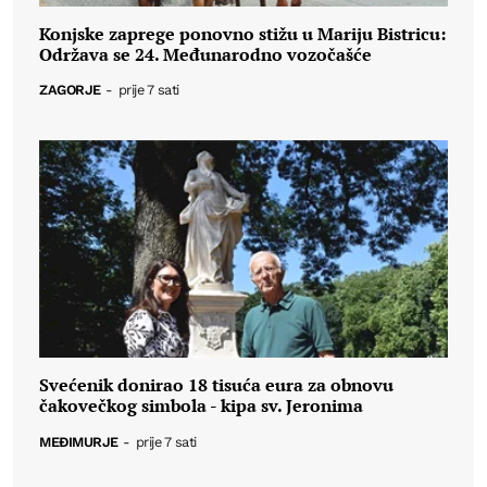
Konjske zaprege ponovno stižu u Mariju Bistricu:
Održava se 24. Međunarodno vozočašće
ZAGORJE
-
prije 7 sati
Svećenik donirao 18 tisuća eura za obnovu
čakovečkog simbola - kipa sv. Jeronima
MEĐIMURJE
-
prije 7 sati