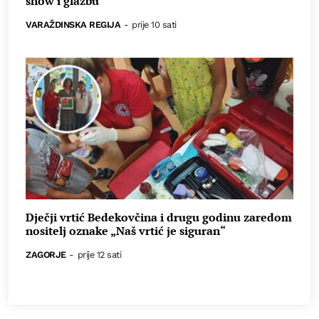
show i glazbu
VARAŽDINSKA REGIJA
-
prije 10 sati
Dječji vrtić Bedekovčina i drugu godinu zaredom
nositelj oznake „Naš vrtić je siguran“
ZAGORJE
-
prije 12 sati