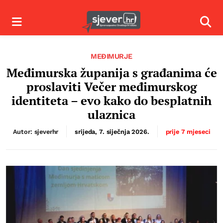
Izbornik
Izbor
MEĐIMURJE
Međimurska županija s građanima će
proslaviti Večer međimurskog
identiteta – evo kako do besplatnih
ulaznica
Autor: sjeverhr
srijeda, 7. siječnja 2026.
prije 7 mjeseci