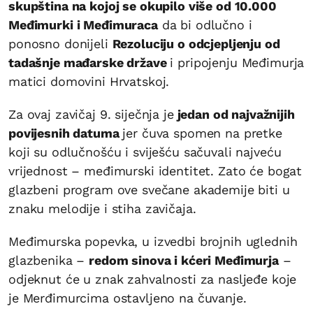
skupština na kojoj se okupilo više od 10.000
Međimurki i Međimuraca
da bi odlučno i
ponosno donijeli
Rezoluciju o odcjepljenju od
tadašnje mađarske države
i pripojenju Međimurja
matici domovini Hrvatskoj.
Za ovaj zavičaj 9. siječnja je
jedan od najvažnijih
povijesnih datuma
jer čuva spomen na pretke
koji su odlučnošću i sviješću sačuvali najveću
vrijednost – međimurski identitet. Zato će bogat
glazbeni program ove svečane akademije biti u
znaku melodije i stiha zavičaja.
Međimurska popevka, u izvedbi brojnih uglednih
glazbenika –
redom sinova i kćeri Međimurja
–
odjeknut će u znak zahvalnosti za nasljeđe koje
je Merđimurcima ostavljeno na čuvanje.