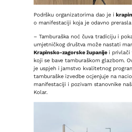
Podršku organizatorima dao je i
krapin
o manifestaciji koja je odavno prerasla
– Tamburaška noć čuva tradiciju i po
umjetničkog društva može nastati man
Krapinsko-zagorske županije
i privlač
koji se bave tamburaškom glazbom. Ov
je uspjeh i jamstvo kvalitetnog program
tamburaške izvedbe ocjenjuje na nacio
manifestaciji i pozivam stanovnike naše
Kolar.