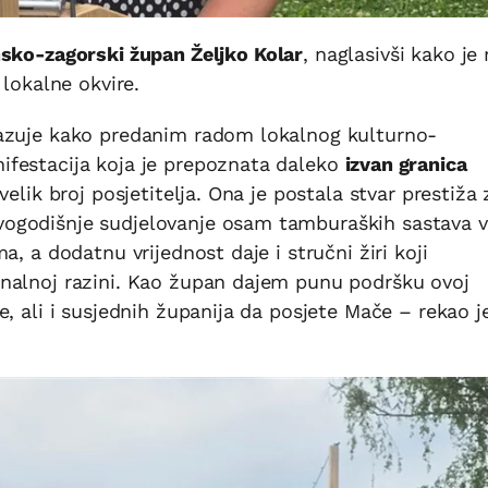
sko-zagorski župan Željko Kolar
, naglasivši kako je 
 lokalne okvire.
kazuje kako predanim radom lokalnog kulturno-
ifestacija koja je prepoznata daleko
izvan granica
i velik broj posjetitelja. Ona je postala stvar prestiža
ogodišnje sudjelovanje osam tamburaških sastava ve
a, a dodatnu vrijednost daje i stručni žiri koji
nalnoj razini. Kao župan dajem punu podršku ovoj
, ali i susjednih županija da posjete Mače – rekao j