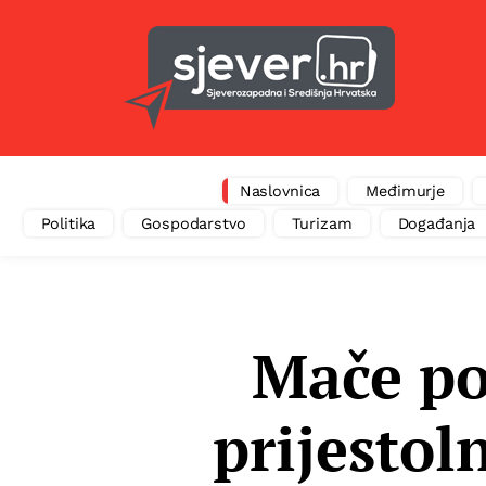
Naslovnica
Međimurje
Politika
Gospodarstvo
Turizam
Događanja
Mače po
prijestol