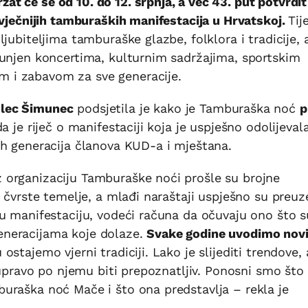
 će se od 10. do 12. srpnja, a već 43. put potvrdit
ovječnijih tamburaških manifestacija u Hrvatskoj.
Ti
jubiteljima tamburaške glazbe, folklora i tradicije, 
punjen koncertima, kulturnim sadržajima, sportskim
 i zabavom za sve generacije.
lec Šimunec
podsjetila je kako je Tamburaška noć
p
a je riječ o manifestaciji koja je uspješno odolijeval
ih generacija članova KUD-a i mještana.
 organizaciju Tamburaške noći prošle su brojne
 čvrste temelje, a mlađi naraštaji uspješno su preuze
u manifestaciju, vodeći računa da očuvaju ono što s
 generacijama koje dolaze.
Svake godine uvodimo novi
tajemo vjerni tradiciji. Lako je slijediti trendove, a
 upravo po njemu biti prepoznatljiv. Ponosni smo što 
uraška noć Mače i što ona predstavlja – rekla je