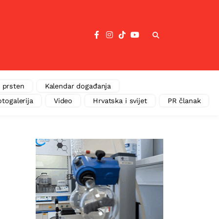
 prsten
Kalendar događanja
otogalerija
Video
Hrvatska i svijet
PR članak