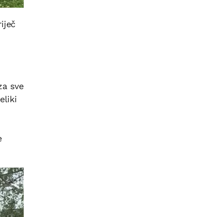
riječ
 za sve
liki
e