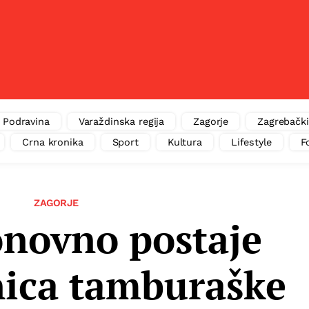
Podravina
Varaždinska regija
Zagorje
Zagrebački
Crna kronika
Sport
Kultura
Lifestyle
F
ZAGORJE
novno postaje
nica tamburaške