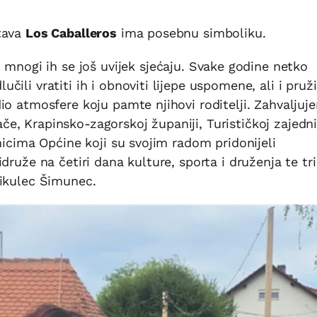
tava
Los Caballeros
ima posebnu simboliku.
i mnogi ih se još uvijek sjećaju. Svake godine netko
ili vratiti ih i obnoviti lijepe uspomene, ali i pruži
io atmosfere koju pamte njihovi roditelji. Zahvaljuj
, Krapinsko-zagorskoj županiji, Turističkoj zajedni
nicima Općine koji su svojim radom pridonijeli
druže na četiri dana kulture, sporta i druženja te tri
Mikulec Šimunec.