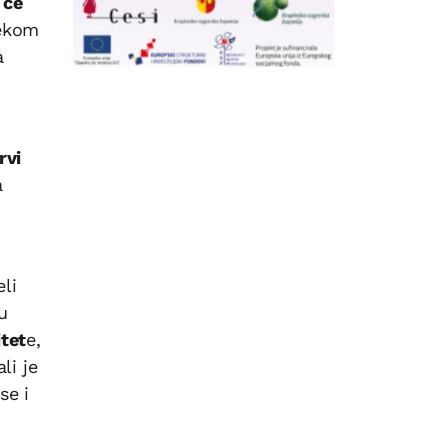
 će
jekom
a
rvi
a
li
u
tet
e,
li je
se i