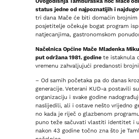
Ovogodišnja Tamburaška noć Mače održat
status jedne od najpoznatijih i najdug
tri dana Mače će biti domaćin brojnim l
posjetitelje očekuje bogat program is
natjecanjima, gastronomskom ponudom
Načelnica Općine Mače
Mladenka Miku
put održana 1981. godine
te istaknula d
vremenu zahvaljujući predanosti brojn
– Od samih početaka pa do danas kroz
generacije. Veterani KUD-a postavili su
organizaciju i svake godine nadograđuj
naslijedili, ali i ostave nešto vrijedno
no kada je riječ o glazbenom programu os
puno teže sačuvati vlastiti identitet i
nakon 43 godine točno zna što je Tamb
načelnica.