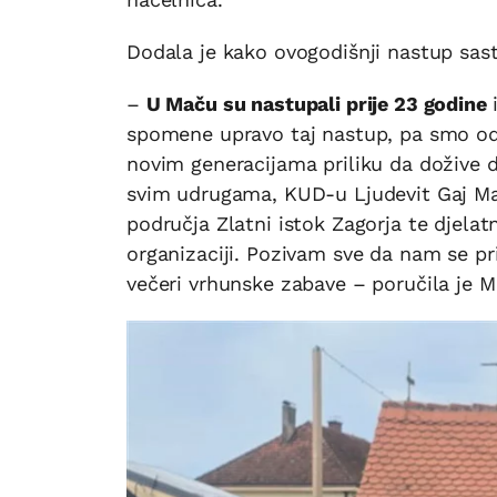
Dodala je kako ovogodišnji nastup sas
–
U Maču su nastupali prije 23 godine
spomene upravo taj nastup, pa smo odluč
novim generacijama priliku da dožive d
svim udrugama, KUD-u Ljudevit Gaj Mače
područja Zlatni istok Zagorja te djelat
organizaciji. Pozivam sve da nam se pri
večeri vrhunske zabave – poručila je 