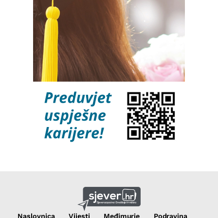
Naslovnica
Vijesti
Međimurje
Podravina