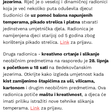
jezerima
. Riječ je o veseloj i dinamičnoj radionici
koja je već nekoliko puta oduševila djecu!
Sudionici će
uz pomoć balona napunjenih
temperama, pikado strelica i platna
stvarati
jedinstvena umjetnička djela. Radionica je
namijenjena djeci starijoj od 5 godina zbog
korištenja pikado strelica.
Link
za prijavu.
Druga radionica -
kreativno crtanje i slikanje
neobičnim predmetima na rasporedu je
28. lipnja
s početkom u 18 sati
na Bedekovčanskim
jezerima. Otkrijte kako izgleda umjetnost kada
kist zamijenimo štapićima za uši, vilicama,
kartonom
i drugim neobičnim predmetima. Ova
radionica potiče
maštu i kreativnost
, a djeca će
imati priliku istražiti nove tehnike slikanja
temperama.
Link
za prijavu.