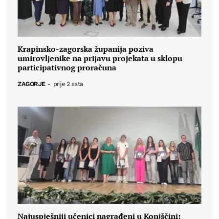
Krapinsko-zagorska županija poziva
umirovljenike na prijavu projekata u sklopu
participativnog proračuna
ZAGORJE
-
prije 2 sata
Najuspješniji učenici nagrađeni u Konjščini: