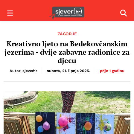
Izbornik
Izbor
ZAGORJE
Kreativno ljeto na Bedekovčanskim
jezerima - dvije zabavne radionice za
djecu
Autor: sjeverhr
subota, 21. lipnja 2025.
prije 1 godinu