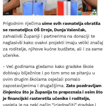
Prigodnim riječima
uime svih ravnatelja obratila
se ravnateljica OŠ Drnje, Dunja Valenčak,
zahvalivši Županiji i partnerima na donaciji te
naglasivši kako ovakvi projekti imaju veliki značaj
za roditelje, njihove kućne budžete, ali i za same
učenike.
- Već godinama gledamo kako gradske škole
dobivaju bilježnice i po tom smo se pitanju u
ovim drugim školama osjećali pomalo
zapostavljenima i drugačijima.
Zato pozdravljam
činjenicu što je Županija to prepoznala i osim što
je financijski rasteretila učenike i roditelje,
uspjela je na neki način “izjednačiti” gradske i