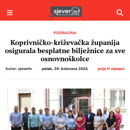
Izbornik
Izbor
PODRAVINA
Koprivničko-križevačka županija
osigurala besplatne bilježnice za sve
osnovnoškolce
Autor: sjeverhr
petak, 29. kolovoza 2025.
prije 11 mjeseci