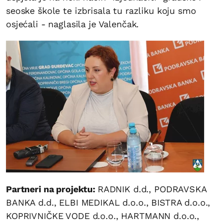
seoske škole te izbrisala tu razliku koju smo
osjećali - naglasila je Valenčak.
Partneri na projektu:
RADNIK d.d., PODRAVSKA
BANKA d.d., ELBI MEDIKAL d.o.o., BISTRA d.o.o.,
KOPRIVNIČKE VODE d.o.o., HARTMANN d.o.o.,