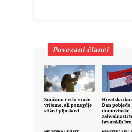
Povezani članci
Sunčano i vrlo vruće
Hrvatska dana
vrijeme, ali ponegdje
Dan pobjede 
stižu i pljuskovi
domovinske
zahvalnosti 
hrvatskih bra
HRVATSKA I SVIJET
-
HRVATSKA I SVI