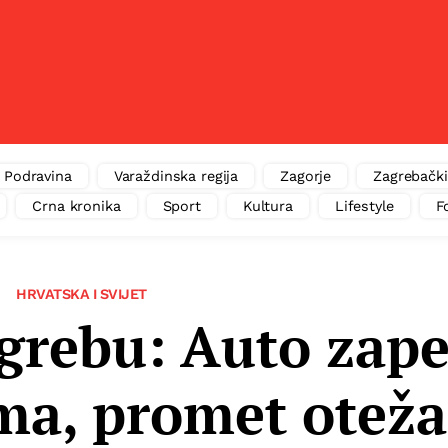
Podravina
Varaždinska regija
Zagorje
Zagrebački
Crna kronika
Sport
Kultura
Lifestyle
F
HRVATSKA I SVIJET
grebu: Auto zap
ma, promet otež