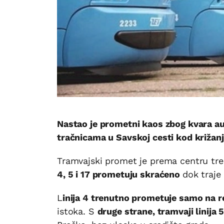
Nastao je prometni kaos zbog kvara au
tračnicama u Savskoj cesti kod križan
Tramvajski promet je prema centru tre
4, 5 i 17 prometuju skraćeno
dok traje
L
inija 4 trenutno prometuje samo na re
istoka. S
druge strane, tramvaji linija 