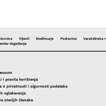
lovnica
Vijesti
Međimurje
Podravina
Varaždinska r
endar događanja
ressum
i i pravila korištenja
va o privatnosti i sigurnosti podataka
ik oglašavanja
va starijih članaka