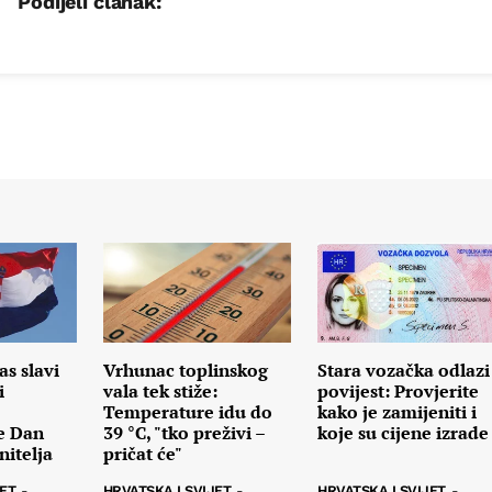
Podijeli članak:
s slavi
Vrhunac toplinskog
Stara vozačka odlazi
i
vala tek stiže:
povijest: Provjerite
Temperature idu do
kako je zamijeniti i
te Dan
39 °C, "tko preživi –
koje su cijene izrade
nitelja
pričat će"
JET
-
HRVATSKA I SVIJET
-
HRVATSKA I SVIJET
-