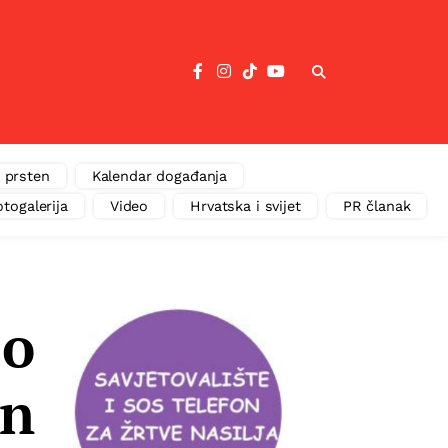
 prsten
Kalendar događanja
otogalerija
Video
Hrvatska i svijet
PR članak
eo
an