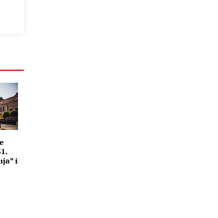
ce
31.
ja” i