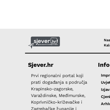
Nas
Kal
Sjever.hr
Info
Imp
Prvi regionalni portal koji
prati događanja s područja
Uvjet
Krapinsko-zagorske,
Izja
Varaždinske, Međimurske,
Cjen
Koprivničko-križevačke i
Arhi
Zagrebačke županije i