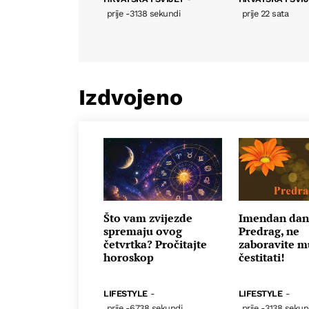
prije -3138 sekundi
prije 22 sata
Izdvojeno
Što vam zvijezde
Imendan dana
spremaju ovog
Predrag, ne
četvrtka? Pročitajte
zaboravite m
horoskop
čestitati!
LIFESTYLE
-
LIFESTYLE
-
prije -6738 sekundi
prije -3138 sekun