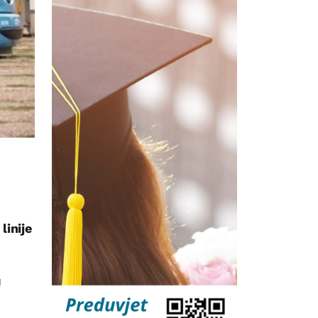
linije
u