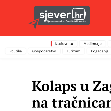
Naslovnica
Međimurje
Politika
Gospodarstvo
Turizam
Događanja
Kolaps u Za
na tračnica