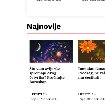
Najnovije
Što vam zvijezde
Imendan danas
spremaju ovog
Predrag, ne za
četvrtka? Pročitajte
mu čestitati!
horoskop
LIFESTYLE
-
LIFESTYLE
-
prije -6738 sekundi
prije -3138 sekundi