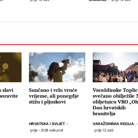
 slavi
Sunčano i vrlo vruće
Varaždinske Topli
boravite
vrijeme, ali ponegdje
svečano obilježile 
stižu i pljuskovi
obljetnicu VRO „Olu
Dan hrvatskih
branitelja
HRVATSKA I SVIJET
-
VARAŽDINSKA REGIJA
-
prije -3138 sekundi
prije 12 sati