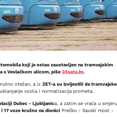
tomobila koji je ostao zaustavljen na tramvajskim
ja s Veslačkom ulicom, piše
24sata.hr
.
nutno otežan, a iz
ZET-a su izvijestili da tramvajske 
 uklanjanje vozila i normalizacija prometa.
laciji Dubec - Ljubljanic
a, a zatim se vraća u smjer
5 i 17 voze kružno na dionici
Prečko - Savski most -