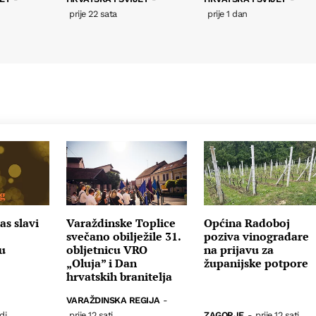
prije 22 sata
prije 1 dan
s slavi
Varaždinske Toplice
Općina Radoboj
svečano obilježile 31.
poziva vinogradare
u
obljetnicu VRO
na prijavu za
„Oluja” i Dan
županijske potpore
hrvatskih branitelja
VARAŽDINSKA REGIJA
-
di
prije 12 sati
ZAGORJE
-
prije 12 sati