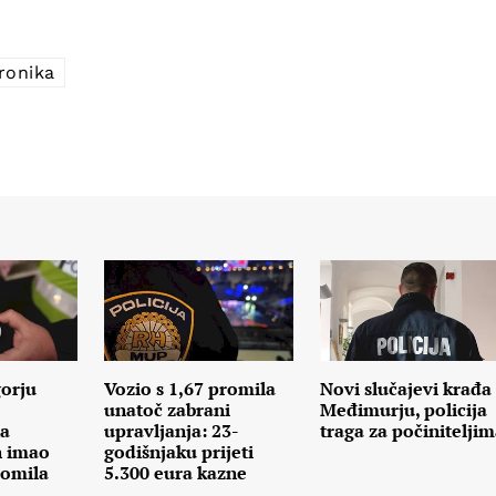
ronika
gorju
Vozio s 1,67 promila
Novi slučajevi krađa
unatoč zabrani
Međimurju, policija
na
upravljanja: 23-
traga za počinitelji
n imao
godišnjaku prijeti
romila
5.300 eura kazne