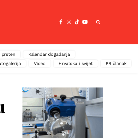
 prsten
Kalendar događanja
otogalerija
Video
Hrvatska i svijet
PR članak
u