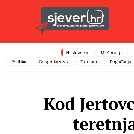
Naslovnica
Međimurje
Politika
Gospodarstvo
Turizam
Događanja
Kod Jertov
teretnj