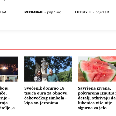
1 sat
MEĐIMURJE
-
prije 1 sat
LIFESTYLE
-
prije 1 sat
boju
Svećenik donirao 18
Savršena izvana,
iče,
tisuća eura za obnovu
pokvarena iznutra:
enje –
čakovečkog simbola -
detalji otkrivaju da
tnja
kipa sv. Jeronima
lubenica više nije
telje, a
sigurna za jelo