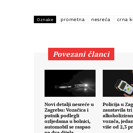
prometna
nesreća
crna k
Oznake
Povezani članci
Novi detalji nesreće u
Policija u Za
Zagrebu: Vozačica i
zaustavila tri
putnik podlegli
alkoholizira
ozljedama u bolnici,
vozača, jeda
automobil se raspao
više od 2,3 p
na dva dijela