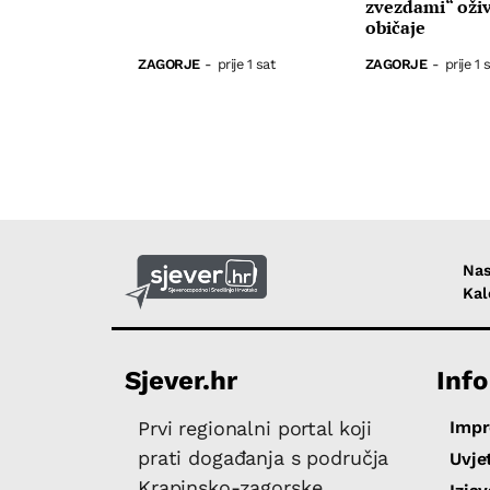
zvezdami“ oživj
običaje
ZAGORJE
-
prije 1 sat
ZAGORJE
-
prije 1 
Nas
Kal
Sjever.hr
Info
Imp
Prvi regionalni portal koji
prati događanja s područja
Uvjet
Krapinsko-zagorske,