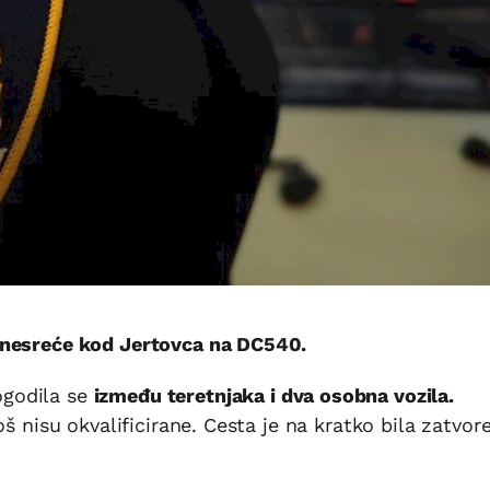
 nesreće kod Jertovca na DC540.
godila se
između teretnjaka i dva osobna vozila.
oš nisu okvalificirane. Cesta je na kratko bila zatvor