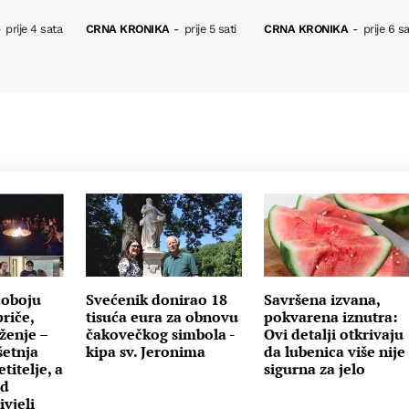
-
prije 4 sata
CRNA KRONIKA
-
prije 5 sati
CRNA KRONIKA
-
prije 6 sa
doboju
Svećenik donirao 18
Savršena izvana,
riče,
tisuća eura za obnovu
pokvarena iznutra:
ženje –
čakovečkog simbola -
Ovi detalji otkrivaju
šetnja
kipa sv. Jeronima
da lubenica više nije
titelje, a
sigurna za jelo
od
vjeli