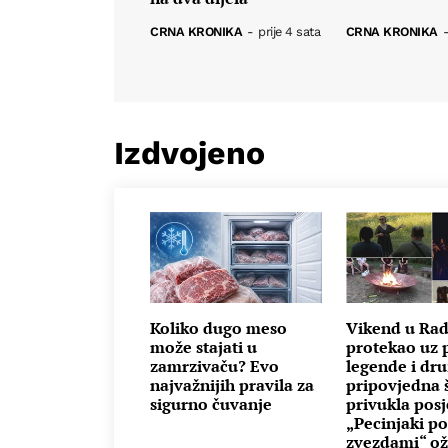
CRNA KRONIKA
-
prije 4 sata
CRNA KRONIKA
Izdvojeno
Koliko dugo meso
Vikend u Ra
može stajati u
protekao uz p
zamrzivaču? Evo
legende i dru
najvažnijih pravila za
pripovjedna 
sigurno čuvanje
privukla posje
„Pecinjaki p
zvezdami“ oži