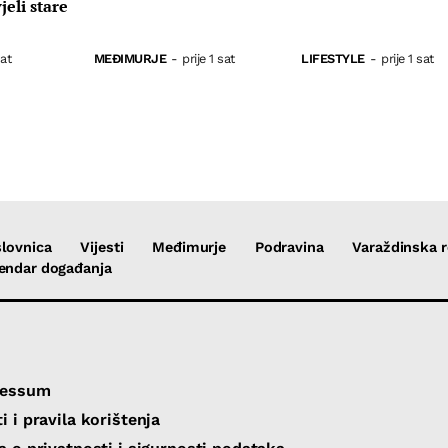
eli stare
sat
MEĐIMURJE
-
prije 1 sat
LIFESTYLE
-
prije 1 sat
lovnica
Vijesti
Međimurje
Podravina
Varaždinska r
endar događanja
ressum
i i pravila korištenja