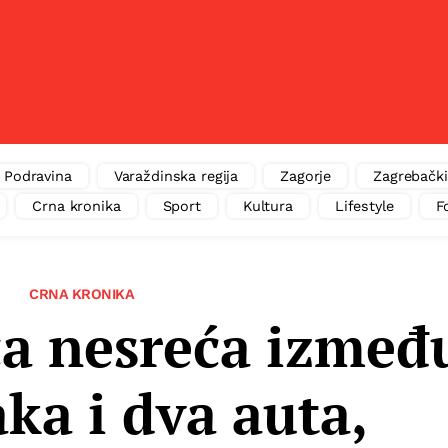
Podravina
Varaždinska regija
Zagorje
Zagrebački
Crna kronika
Sport
Kultura
Lifestyle
F
CRNA KRONIKA
ca nesreća izmeđ
aka i dva auta,