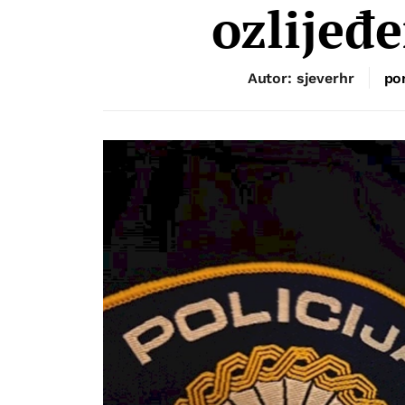
ozlijeđ
Autor: sjeverhr
pon