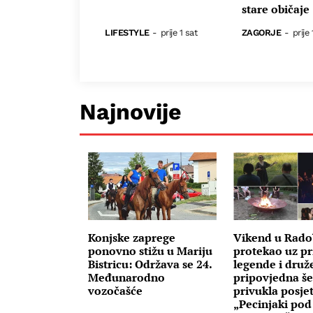
stare običaje
LIFESTYLE
-
prije 1 sat
ZAGORJE
-
prije 
Najnovije
Konjske zaprege
Vikend u Rado
ponovno stižu u Mariju
protekao uz pr
Bistricu: Održava se 24.
legende i druž
Međunarodno
pripovjedna še
vozočašće
privukla posjeti
„Pecinjaki pod