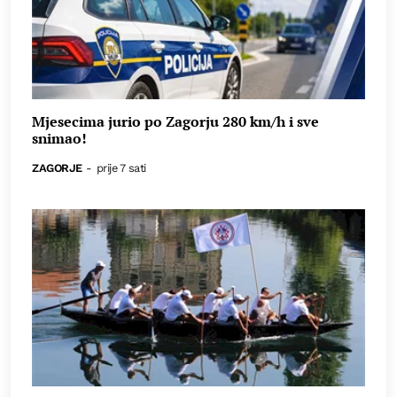
Mjesecima jurio po Zagorju 280 km/h i sve
snimao!
ZAGORJE
-
prije 7 sati