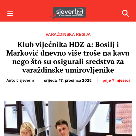
Izbornik
Izbor
VARAŽDINSKA REGIJA
Klub vijećnika HDZ-a: Bosilj i
Marković dnevno više troše na kavu
nego što su osigurali sredstva za
varaždinske umirovljenike
Autor: sjeverhr
srijeda, 17. prosinca 2025.
prije 7 mjeseci