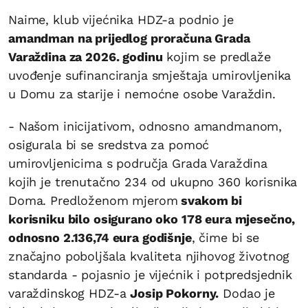
Naime, klub vijećnika HDZ-a podnio je
amandman na prijedlog proračuna Grada
Varaždina za 2026. godinu
kojim se predlaže
uvođenje sufinanciranja smještaja umirovljenika
u Domu za starije i nemoćne osobe Varaždin.
- Našom inicijativom, odnosno amandmanom,
osigurala bi se sredstva za pomoć
umirovljenicima s područja Grada Varaždina
kojih je trenutačno 234 od ukupno 360 korisnika
Doma. Predloženom mjerom
svakom bi
korisniku bilo osigurano oko 178 eura mjesečno,
odnosno 2.136,74 eura godišnje
, čime bi se
značajno poboljšala kvaliteta njihovog životnog
standarda - pojasnio je vijećnik i potpredsjednik
varaždinskog HDZ-a
Josip Pokorny.
Dodao je