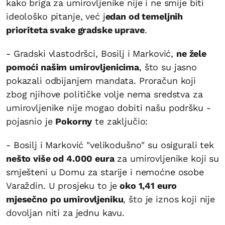
kako briga za umirovljenike nije i ne smije biti
ideološko pitanje, već j
edan od temeljnih
prioriteta svake gradske uprave
.
- Gradski vlastodršci, Bosilj i Marković,
ne žele
pomoći našim umirovljenicima
, što su jasno
pokazali odbijanjem mandata. Proračun koji
zbog njihove političke volje nema sredstva za
umirovljenike nije mogao dobiti našu podršku -
pojasnio je
Pokorny
te zaključio:
- Bosilj i Marković "velikodušno" su osigurali tek
nešto više od 4.000 eura
za umirovljenike koji su
smješteni u Domu za starije i nemoćne osobe
Varaždin. U prosjeku to je
oko 1,41 euro
mjesečno po umirovljeniku
, što je iznos koji nije
dovoljan niti za jednu kavu.