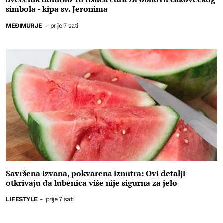
simbola - kipa sv. Jeronima
MEĐIMURJE
-
prije 7 sati
Savršena izvana, pokvarena iznutra: Ovi detalji
otkrivaju da lubenica više nije sigurna za jelo
LIFESTYLE
-
prije 7 sati