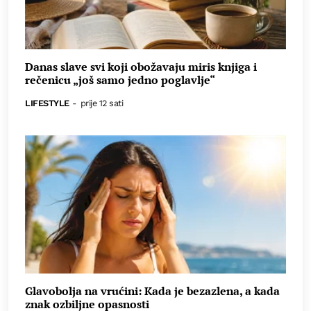
Danas slave svi koji obožavaju miris knjiga i
rečenicu „još samo jedno poglavlje“
LIFESTYLE
-
prije 12 sati
Glavobolja na vrućini: Kada je bezazlena, a kada
znak ozbiljne opasnosti