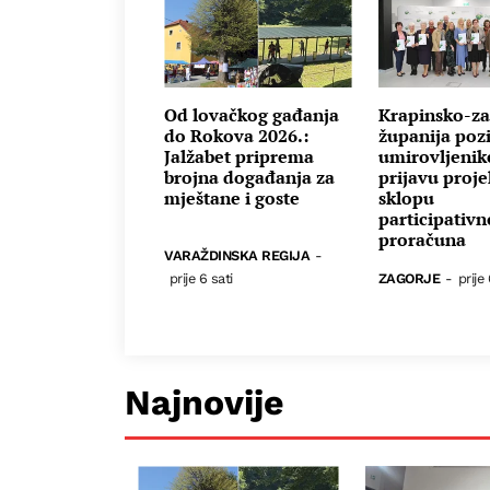
Od lovačkog gađanja
Krapinsko-za
do Rokova 2026.:
županija poz
Jalžabet priprema
umirovljenik
brojna događanja za
prijavu proje
mještane i goste
sklopu
participativ
proračuna
VARAŽDINSKA REGIJA
-
prije 6 sati
ZAGORJE
-
prije 
Najnovije