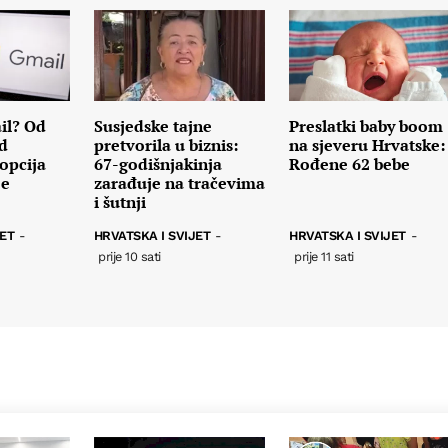
il? Od
Susjedske tajne
Preslatki baby boom
d
pretvorila u biznis:
na sjeveru Hrvatske:
 opcija
67-godišnjakinja
Rođene 62 bebe
je
zarađuje na tračevima
i šutnji
JET
-
HRVATSKA I SVIJET
-
HRVATSKA I SVIJET
-
prije 10 sati
prije 11 sati