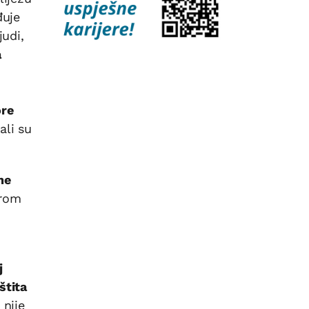
đuje
judi,
a
ore
ali su
ne
erom
j
štita
 nije