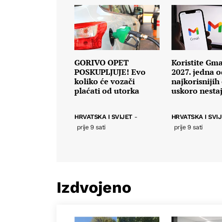
GORIVO OPET
Koristite Gma
POSKUPLJUJE! Evo
2027. jedna o
koliko će vozači
najkorisnijih
plaćati od utorka
uskoro nesta
HRVATSKA I SVIJET
-
HRVATSKA I SVI
prije 9 sati
prije 9 sati
Izdvojeno