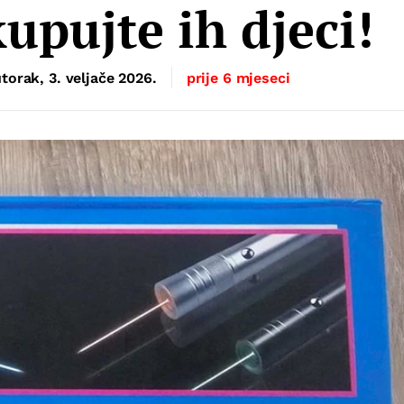
kupujte ih djeci!
torak, 3. veljače 2026.
prije 6 mjeseci