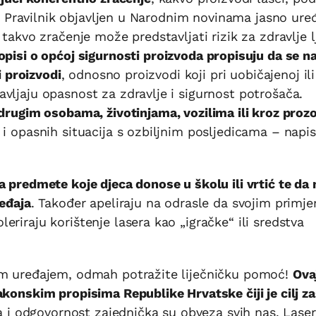
ja. Pravilnik objavljen u Narodnim novinama jasno ure
takvo zračenje može predstavljati rizik za zdravlje l
opisi o općoj sigurnosti proizvoda propisuju da se n
i proizvodi
, odnosno proizvodi koji pri uobičajenoj ili
vljaju opasnost za zdravlje i sigurnost potrošača.
 drugim osobama, životinjama, vozilima ili kroz proz
i opasnih situacija s ozbiljnim posljedicama – napis
 predmete koje djeca donose u školu ili vrtić te da 
ređaja
. Također apeliraju na odrasle da svojim primj
riraju korištenje lasera kao „igračke“ ili sredstva
im uređajem, odmah potražite liječničku pomoć!
Ova
konskim propisima Republike Hrvatske čiji je cilj za
ja i odgovornost zajednička su obveza svih nas. Laser