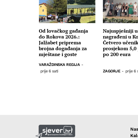
Od lovačkog gađanja
Najuspješniji u
do Rokova 2026.:
nagrađeni u Ko
Jalžabet priprema
Četvero učenik
brojna događanja za
prosjekom 5,0 
mještane i goste
po 200 eura
VARAŽDINSKA REGIJA
-
prije 6 sati
ZAGORJE
-
prije 6 
Nas
Kal