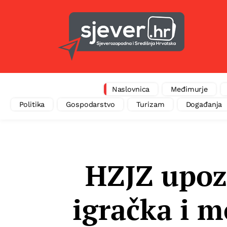
Naslovnica
Međimurje
Politika
Gospodarstvo
Turizam
Događanja
HZJZ upozo
igračka i m