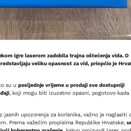
ekom igre laserom zadobila trajna oštećenja vida. O
predstavljaju veliku opasnost za vid, priopćio je Hrva
ko su u
posljednje vrijeme u prodaji sve dostupniji
đaji
, koji mogu biti izuzetno opasni, pogotovo kada
z jasnih upozorenja za korisnika, važno je naglasiti 
ačkom. Prema važećim propisima Republike Hrvatske,
u
ujući koherentno zračenje
, kakvo proizvodi laser, pod