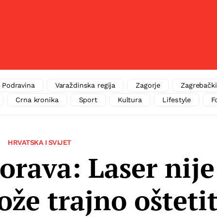
Podravina
Varaždinska regija
Zagorje
Zagrebački
Crna kronika
Sport
Kultura
Lifestyle
F
HRVATSKA I SVIJET
rava: Laser nije
ože trajno oštetit