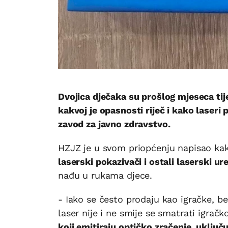
Dvojica dječaka su prošlog mjeseca tij
kakvoj je opasnosti riječ i kako laseri 
zavod za javno zdravstvo.
HZJZ je u svom priopćenju napisao ka
laserski pokazivači i ostali laserski ure
nađu u rukama djece.
- Iako se često prodaju kao igračke, be
laser nije i ne smije se smatrati igr
koji emitiraju optičko zračenje, uključ