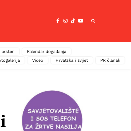
 prsten
Kalendar događanja
otogalerija
Video
Hrvatska i svijet
PR članak
i