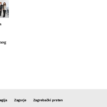
a
u
vnog
egija
Zagorje
Zagrebački prsten