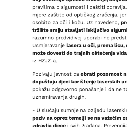
pravilima o sigurnosti i zaštiti zdravl
mjere zaštite od optičkog zračenja, jer 
osobito za oči i kožu. Uz navedeno,
pr
tržište smiju stavljati isključivo sigurn
razumno predvidivoj uporabi ne predsta
Usmjeravanje
lasera u oči, prema licu,
može dovesti do trajnih oštećenja vida
iz HZJZ-a.
Pozivaju javnost da
obrati pozornost na
dopuštaju djeci korištenje laserskih u
pokažu odgovorno ponašanje i da ne tole
uznemiravanja drugih.
- U slučaju sumnje na ozljedu lasersk
poziv na oprez temelji se na važećim za
zdravlja djece
i svih građana. Prevenci