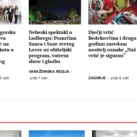
gorska
Nebeski spektakl u
Dječji vrtić
iva
Ludbregu: Pomrčina
Bedekovčina i drugu
e na
Sunca i Suze svetog
godinu zaredom
kata u
Lovre uz obiteljski
nositelj oznake „Naš
program, vatreni
vrtić je siguran“
nog
show i glazbu
VARAŽDINSKA REGIJA
-
6 sati
prije 7 sati
ZAGORJE
-
prije 8 sati