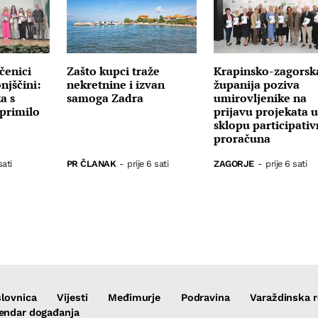
čenici
Zašto kupci traže
Krapinsko-zagorsk
njščini:
nekretnine i izvan
županija poziva
a s
samoga Zadra
umirovljenike na
primilo
prijavu projekata 
sklopu participati
proračuna
sati
PR ČLANAK
-
prije 6 sati
ZAGORJE
-
prije 6 sati
lovnica
Vijesti
Međimurje
Podravina
Varaždinska r
endar događanja