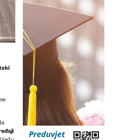
tski
 se
da
ređaji
liježu