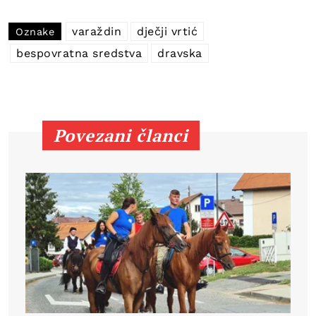
varaždin
dječji vrtić
Oznake
bespovratna sredstva
dravska
Povezani članci