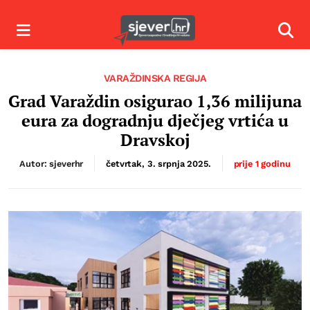
Izbornik
Izbor
VARAŽDINSKA REGIJA
Grad Varaždin osigurao 1,36 milijuna
eura za dogradnju dječjeg vrtića u
Dravskoj
Autor: sjeverhr
četvrtak, 3. srpnja 2025.
prije 1 godinu