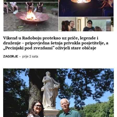
Vikend u Radoboju protekao uz priče, legende i
druženje – pripovjedna šetnja privukla posjetitelje, a
„Pecinjaki pod zvezdami“ oživjeli stare običaje
ZAGORJE
-
prije 2 sata