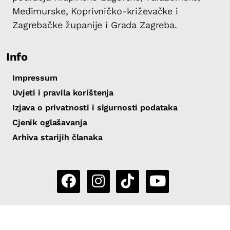
Međimurske, Koprivničko-križevačke i
Zagrebačke županije i Grada Zagreba.
Info
Impressum
Uvjeti i pravila korištenja
Izjava o privatnosti i sigurnosti podataka
Cjenik oglašavanja
Arhiva starijih članaka
Copyright 2026 by Sjever.hr
|
Powered by
eNewsCMS
|
X-
media
- izrada web stranica i portala