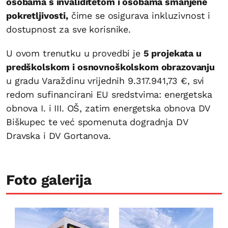
osobama s invaliditetom i osobama smanjene
pokretljivosti,
čime se osigurava inkluzivnost i
dostupnost za sve korisnike.
U ovom trenutku u provedbi je
5 projekata u
predškolskom i osnovnoškolskom obrazovanju
u gradu Varaždinu vrijednih 9.317.941,73 €, svi
redom sufinancirani EU sredstvima: energetska
obnova I. i III. OŠ, zatim energetska obnova DV
Biškupec te već spomenuta dogradnja DV
Dravska i DV Gortanova.
Foto galerija