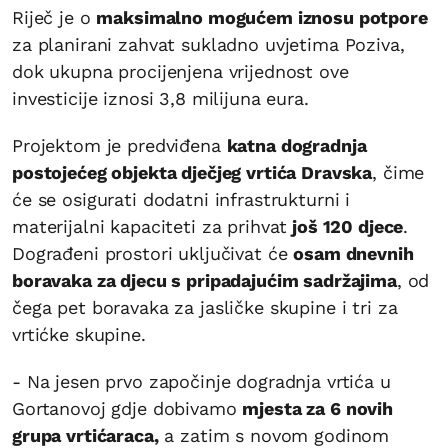
Riječ je o
maksimalno mogućem iznosu potpore
za planirani zahvat sukladno uvjetima Poziva,
dok ukupna procijenjena vrijednost ove
investicije iznosi 3,8 milijuna eura.
Projektom je predviđena
katna dogradnja
postojećeg objekta dječjeg vrtića Dravska
, čime
će se osigurati dodatni infrastrukturni i
materijalni kapaciteti za prihvat
još 120 djece
.
Dograđeni prostori uključivat će
osam dnevnih
boravaka za djecu s pripadajućim sadržajima
, od
čega pet boravaka za jasličke skupine i tri za
vrtićke skupine.
- Na jesen prvo započinje dogradnja vrtića u
Gortanovoj gdje dobivamo
mjesta za 6 novih
grupa vrtićaraca,
a zatim s novom godinom