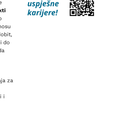
e
kti
o
znosu
obit,
i do
da
ja za
 i