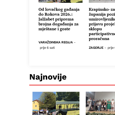
Od lovačkog gađanja
Krapinsko-za
do Rokova 2026.:
županija poz
Jalžabet priprema
umirovljenik
brojna događanja za
prijavu proje
mještane i goste
sklopu
participativ
proračuna
VARAŽDINSKA REGIJA
-
prije 6 sati
ZAGORJE
-
prije 
Najnovije