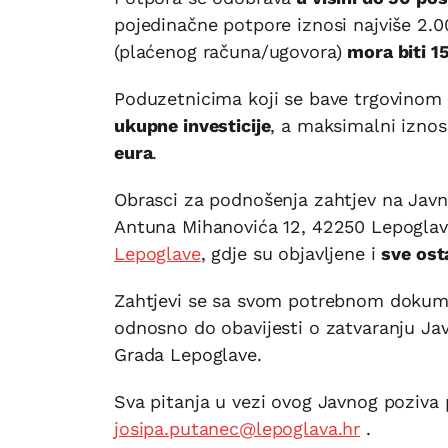
pojedinačne potpore iznosi najviše 2.0
(plaćenog računa/ugovora)
mora biti 1
Poduzetnicima koji se bave trgovinom
ukupne investicije
, a maksimalni izno
eura
.
Obrasci za podnošenja zahtjev na Javn
Antuna Mihanovića 12, 42250 Lepoglava
Lepoglave
, gdje su objavljene i
sve ost
Zahtjevi se sa svom potrebnom doku
odnosno do obavijesti o zatvaranju Ja
Grada Lepoglave.
Sva pitanja u vezi ovog Javnog poziva p
josipa.putanec@lepoglava.hr
.