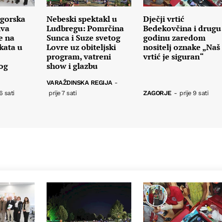
gorska
Nebeski spektakl u
Dječji vrtić
iva
Ludbregu: Pomrčina
Bedekovčina i drugu
e na
Sunca i Suze svetog
godinu zaredom
kata u
Lovre uz obiteljski
nositelj oznake „Naš
program, vatreni
vrtić je siguran“
nog
show i glazbu
VARAŽDINSKA REGIJA
-
6 sati
prije 7 sati
ZAGORJE
-
prije 9 sati