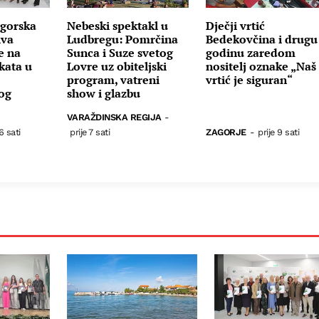
gorska
Nebeski spektakl u
Dječji vrtić
iva
Ludbregu: Pomrčina
Bedekovčina i drugu
e na
Sunca i Suze svetog
godinu zaredom
kata u
Lovre uz obiteljski
nositelj oznake „Naš
program, vatreni
vrtić je siguran“
nog
show i glazbu
VARAŽDINSKA REGIJA
-
6 sati
prije 7 sati
ZAGORJE
-
prije 9 sati