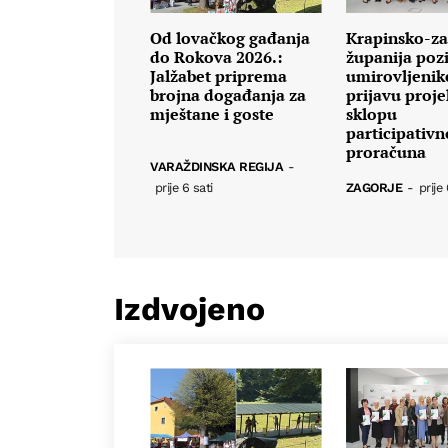
Od lovačkog gađanja
Krapinsko-za
do Rokova 2026.:
županija poz
Jalžabet priprema
umirovljenik
brojna događanja za
prijavu proje
mještane i goste
sklopu
participativ
proračuna
VARAŽDINSKA REGIJA
-
prije 6 sati
ZAGORJE
-
prije 
Izdvojeno