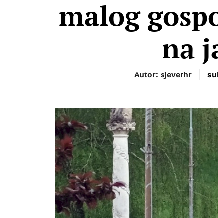
malog gospod
na j
Autor: sjeverhr
su