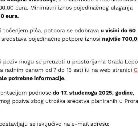
00,00 eura. Minimalni iznos pojedinačnog ulaganja
50 eura
.
 i točenjem pića, potpora se odobrava
u visini do 50
s sredstava pojedinačne potpore iznosi
najviše 700,
i poziv mogu se preuzeti u prostorijama Grada Lepo
 radnim danom od 7 do 15 sati ili na web stranici
G
ale potrebne informacije
.
mentacijom podnose
do 17. studenoga 2025. godine
,
vnog poziva zbog utroška sredstva planiranih u Pror
ostavljaju se isključivo na e-mail adresu: