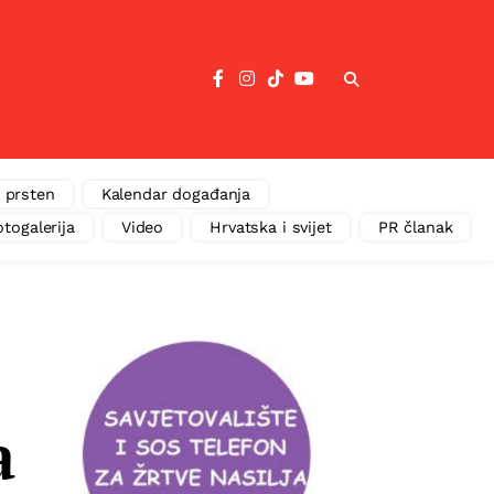
 prsten
Kalendar događanja
otogalerija
Video
Hrvatska i svijet
PR članak
a