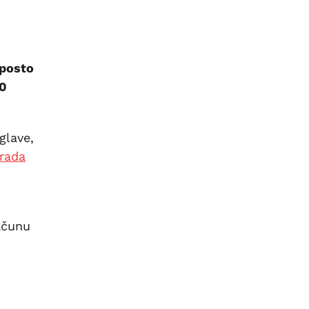
 posto
00
glave,
rada
ačunu