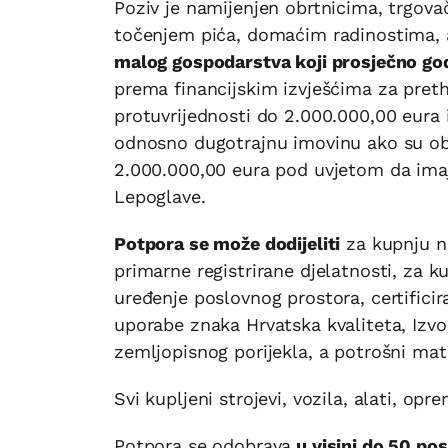
Poziv je namijenjen obrtnicima, trgova
točenjem pića, domaćim radinostima, 
malog gospodarstva koji prosječno god
prema financijskim izvješćima za pret
protuvrijednosti do 2.000.000,00 eura 
odnosno dugotrajnu imovinu ako su ob
2.000.000,00 eura pod uvjetom da imaju
Lepoglave.
Potpora se može dodijeliti
za kupnju no
primarne registrirane djelatnosti, za 
uređenje poslovnog prostora, certificir
uporabe znaka Hrvatska kvaliteta, Izvo
zemljopisnog porijekla, a potrošni mater
Svi kupljeni strojevi, vozila, alati, opr
Potpora se odobrava
u visini do 50 pos