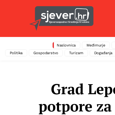
Naslovnica
Međimurje
Politika
Gospodarstvo
Turizam
Događanja
Grad Lep
potpore za