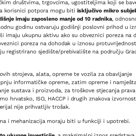
čkim društvima, trgovcima, ugostiteljima koji se bav
a korisnici potpora mogu biti
isključivo mikro subje
išnje imaju zaposleno manje od 10 radnika
, odnosn
hodnu godinu ostvaruju godišnji poslovni prihod u i
ili imaju ukupnu aktivu ako su obveznici poreza na d
veznici poreza na dohodak u iznosu protuvrijednost
 registrirano sjedište/prebivalište na području Gra
vih strojeva, alata, opreme te vozila za obavljanje
kupnju informatičke opreme, zatim opreme i namješta
anje sustava i proizvoda, za troškove stjecanja prava
rno hrvatsko, ISO, HACCP i drugih znakova izvornosti
ijal nije prihvatljiv trošak.
ema i mehanizacija moraju biti u funkciji i upotrebi.
to ukupne investicije
, a maksimalni iznos sredstava