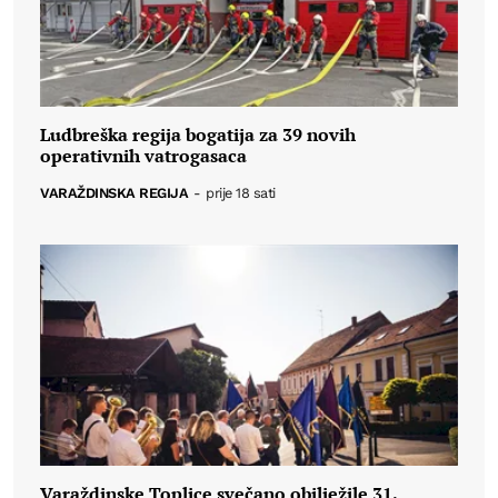
Ludbreška regija bogatija za 39 novih
operativnih vatrogasaca
VARAŽDINSKA REGIJA
-
prije 18 sati
Varaždinske Toplice svečano obilježile 31.