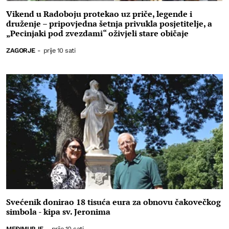
Vikend u Radoboju protekao uz priče, legende i
druženje – pripovjedna šetnja privukla posjetitelje, a
„Pecinjaki pod zvezdami“ oživjeli stare običaje
ZAGORJE
-
prije 10 sati
Svećenik donirao 18 tisuća eura za obnovu čakovečkog
simbola - kipa sv. Jeronima
MEĐIMURJE
-
prije 10 sati