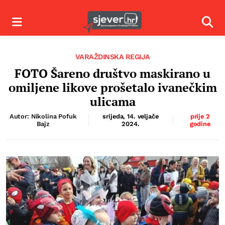
Izbornik
Izbor
VARAŽDINSKA REGIJA
FOTO Šareno društvo maskirano u
omiljene likove prošetalo ivanečkim
ulicama
Autor: Nikolina Pofuk
srijeda, 14. veljače
prije 2
Bajz
2024.
godine