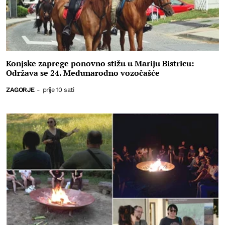
Konjske zaprege ponovno stižu u Mariju Bistricu:
Održava se 24. Međunarodno vozočašće
ZAGORJE
-
prije 10 sati