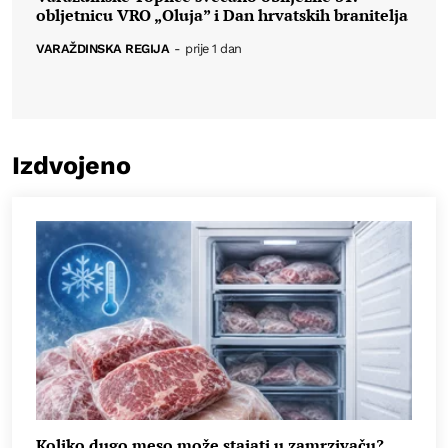
obljetnicu VRO „Oluja” i Dan hrvatskih branitelja
VARAŽDINSKA REGIJA
-
prije 1 dan
Izdvojeno
Koliko dugo meso može stajati u zamrzivaču?