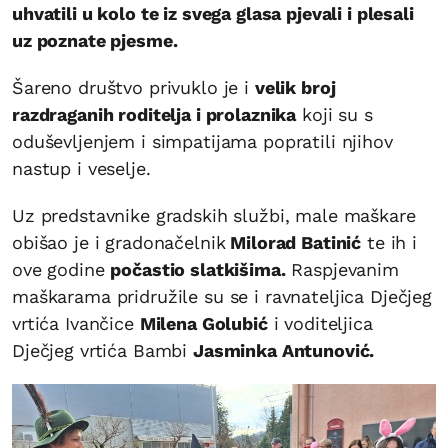
uhvatili u kolo te iz svega glasa pjevali i plesali
uz poznate pjesme.
Šareno društvo privuklo je i
velik broj
razdraganih roditelja i prolaznika
koji su s
oduševljenjem i simpatijama popratili njihov
nastup i veselje.
Uz predstavnike gradskih službi, male maškare
obišao je i gradonačelnik
Milorad Batinić
te ih i
ove godine
počastio slatkišima.
Raspjevanim
maškarama pridružile su se i ravnateljica Dječjeg
vrtića Ivančice
Milena Golubić
i voditeljica
Dječjeg vrtića Bambi
Jasminka Antunović.