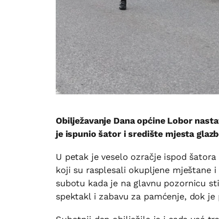
Obilježavanje Dana općine Lobor nast
je ispunio šator i središte mjesta gla
U petak je veselo ozračje ispod šator
koji su rasplesali okupljene mještane i
subotu kada je na glavnu pozornicu s
spektakl i zabavu za pamćenje, dok je 