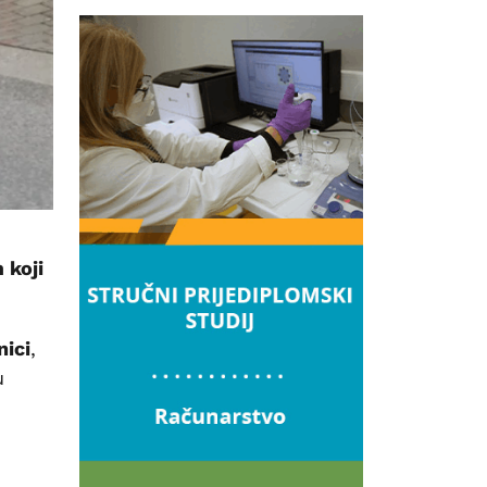
 koji
nici
,
u