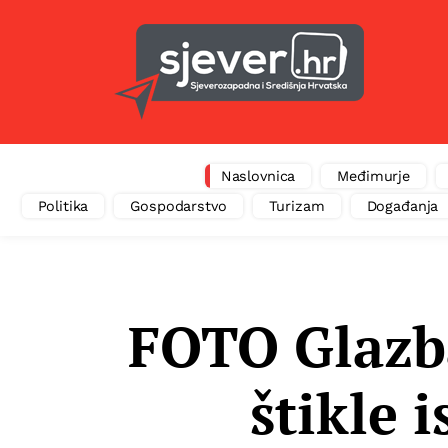
Naslovnica
Međimurje
Politika
Gospodarstvo
Turizam
Događanja
FOTO Glazba
štikle 