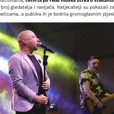
radicionalna,
četvrta po redu muška utrka u štiklama
broj gledatelja i navijača. Natjecatelji su pokazali z
tpeticama, a publika ih je bodrila gromoglasnim plje