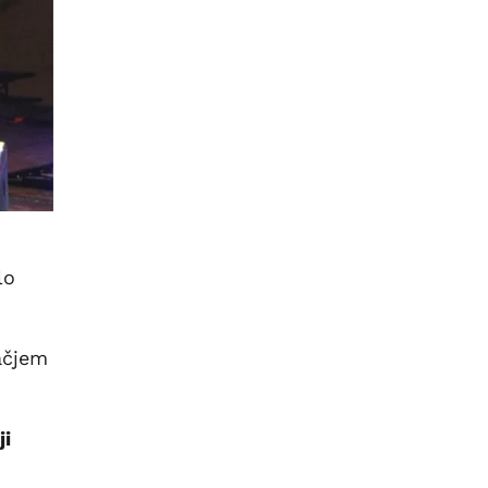
lo
ačjem
ji