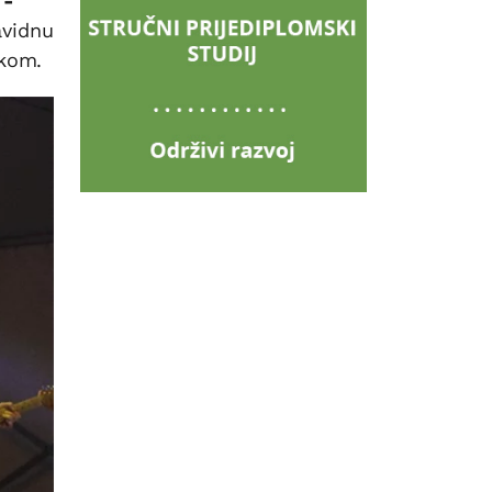
 -
avidnu
skom.