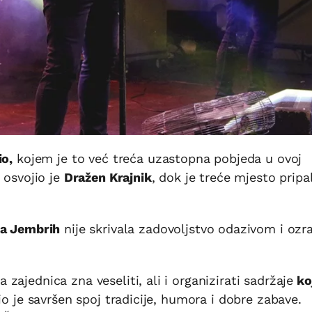
o,
kojem je to već treća uzastopna pobjeda u ovoj
 osvojio je
Dražen Krajnik
, dok je treće mjesto pripa
ca Jembrih
nije skrivala zadovoljstvo odazivom i ozr
ajednica zna veseliti, ali i organizirati sadržaje
ko
io je savršen spoj tradicije, humora i dobre zabave.