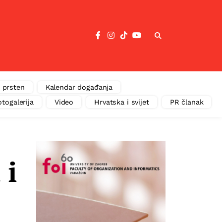
 prsten
Kalendar događanja
otogalerija
Video
Hrvatska i svijet
PR članak
 i