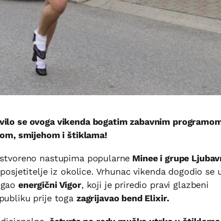
avilo se ovoga vikenda bogatim zabavnim programom
zbom, smijehom i štiklama!
a stvoreno nastupima popularne
Minee i grupe Ljubav
 posjetitelje iz okolice. Vrhunac vikenda dogodio se 
tigao
energični Vigor
, koji je priredio pravi glazbeni
publiku prije toga
zagrijavao bend Elixir.