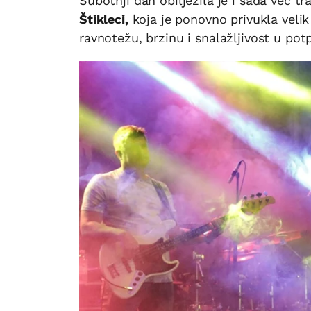
Subotnji dan obilježila je i sada već t
Štikleci,
koja je ponovno privukla velik 
ravnotežu, brzinu i snalažljivost u po