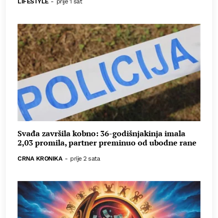
LIFESTYLE
-
prije 1 sat
Svađa završila kobno: 36-godišnjakinja imala
2,03 promila, partner preminuo od ubodne rane
CRNA KRONIKA
-
prije 2 sata