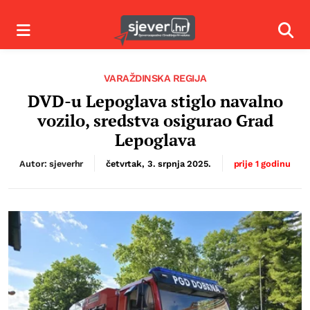
Izbornik
Izbor
VARAŽDINSKA REGIJA
DVD-u Lepoglava stiglo navalno
vozilo, sredstva osigurao Grad
Lepoglava
Autor: sjeverhr
četvrtak, 3. srpnja 2025.
prije 1 godinu