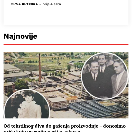
CRNA KRONIKA
-
prije 4 sata
Najnovije
Od tekstilnog diva do gašenja proizvodnje – donosimo
priče koje ne smiju pasti u zaborav