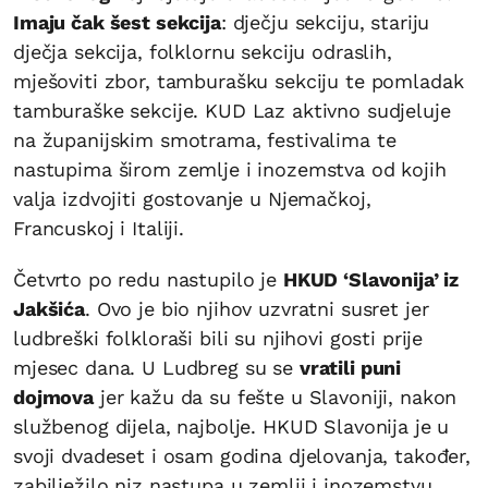
Imaju čak šest sekcija
: dječju sekciju, stariju
dječja sekcija, folklornu sekciju odraslih,
mješoviti zbor, tamburašku sekciju te pomladak
tamburaške sekcije. KUD Laz aktivno sudjeluje
na županijskim smotrama, festivalima te
nastupima širom zemlje i inozemstva od kojih
valja izdvojiti gostovanje u Njemačkoj,
Francuskoj i Italiji.
Četvrto po redu nastupilo je
HKUD ‘Slavonija’ iz
Jakšića
. Ovo je bio njihov uzvratni susret jer
ludbreški folkloraši bili su njihovi gosti prije
mjesec dana. U Ludbreg su se
vratili puni
dojmova
jer kažu da su fešte u Slavoniji, nakon
službenog dijela, najbolje. HKUD Slavonija je u
svoji dvadeset i osam godina djelovanja, također,
zabilježilo niz nastupa u zemlji i inozemstvu.