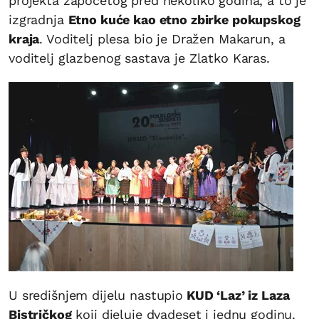
projekta započetog pred nekoliko godina, a to je
izgradnja
Etno kuće kao etno zbirke pokupskog
kraja
. Voditelj plesa bio je Dražen Makarun, a
voditelj glazbenog sastava je Zlatko Karas.
U središnjem dijelu nastupio
KUD ‘Laz’ iz Laza
Bistričkog
koji djeluje dvadeset i jednu godinu.