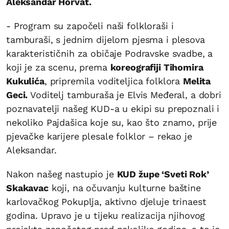
Aleksandar Horvat.
- Program su započeli naši folkloraši i
tamburaši, s jednim dijelom pjesma i plesova
karakterističnih za običaje Podravske svadbe, a
koji je za scenu, prema
koreografiji Tihomira
Kukulića
, pripremila voditeljica folklora
Melita
Geci.
Voditelj tamburaša je Elvis Međeral, a dobri
poznavatelji našeg KUD-a u ekipi su prepoznali i
nekoliko Pajdašica koje su, kao što znamo, prije
pjevačke karijere plesale folklor – rekao je
Aleksandar.
Nakon našeg nastupio je
KUD župe ‘Sveti Rok’
Skakavac
koji, na očuvanju kulturne baštine
karlovačkog Pokuplja, aktivno djeluje trinaest
godina. Upravo je u tijeku realizacija njihovog