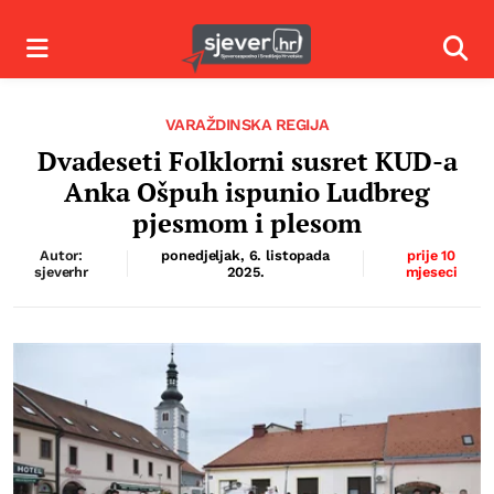
Izbornik
Izbor
VARAŽDINSKA REGIJA
Dvadeseti Folklorni susret KUD-a
Anka Ošpuh ispunio Ludbreg
pjesmom i plesom
Autor:
ponedjeljak, 6. listopada
prije 10
sjeverhr
2025.
mjeseci