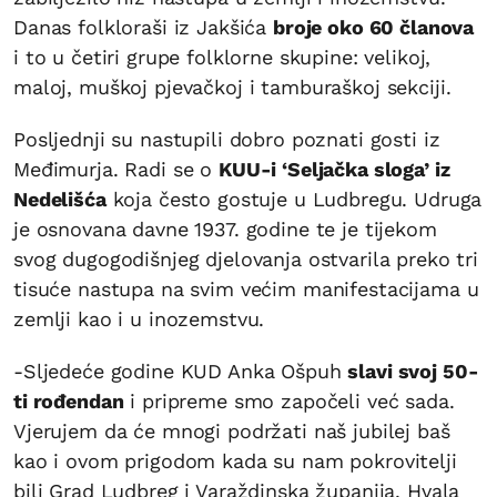
Danas folkloraši iz Jakšića
broje oko 60 članova
i to u četiri grupe folklorne skupine: velikoj,
maloj, muškoj pjevačkoj i tamburaškoj sekciji.
Posljednji su nastupili dobro poznati gosti iz
Međimurja. Radi se o
KUU-i ‘Seljačka sloga’ iz
Nedelišća
koja često gostuje u Ludbregu. Udruga
je osnovana davne 1937. godine te je tijekom
svog dugogodišnjeg djelovanja ostvarila preko tri
tisuće nastupa na svim većim manifestacijama u
zemlji kao i u inozemstvu.
-Sljedeće godine KUD Anka Ošpuh
slavi svoj 50-
ti rođendan
i pripreme smo započeli već sada.
Vjerujem da će mnogi podržati naš jubilej baš
kao i ovom prigodom kada su nam pokrovitelji
bili Grad Ludbreg i Varaždinska županija. Hvala