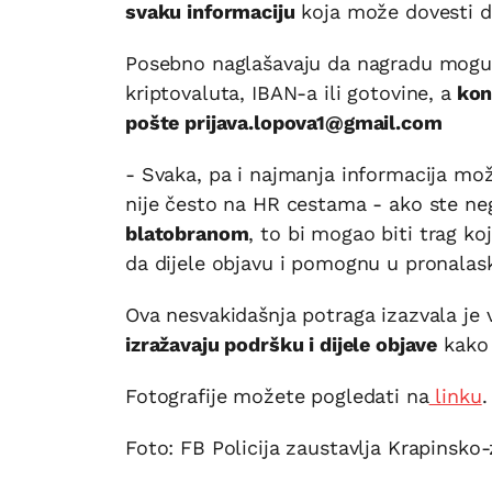
svaku informaciju
koja može dovesti do
Posebno naglašavaju da nagradu mogu 
kriptovaluta, IBAN-a ili gotovine, a
kont
pošte prijava.lopova1@gmail.com
- Svaka, pa i najmanja informacija mož
nije često na HR cestama - ako ste neg
blatobranom
, to bi mogao biti trag koj
da dijele objavu i pomognu u pronalask
Ova nesvakidašnja potraga izazvala je v
izražavaju podršku i dijele objave
kako 
Fotografije možete pogledati na
linku
.
Foto: FB Policija zaustavlja Krapinsko