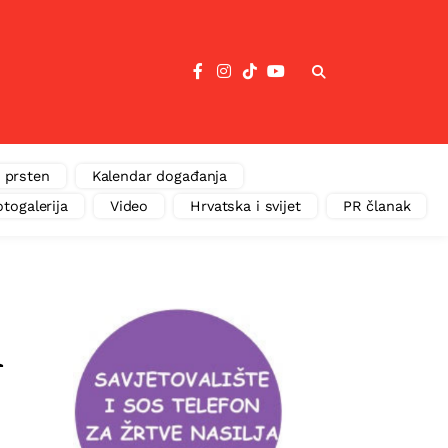
 prsten
Kalendar događanja
otogalerija
Video
Hrvatska i svijet
PR članak
m