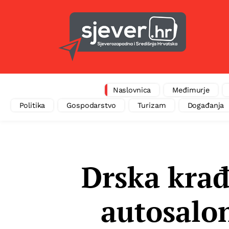
Naslovnica
Međimurje
Politika
Gospodarstvo
Turizam
Događanja
Drska kra
autosalon