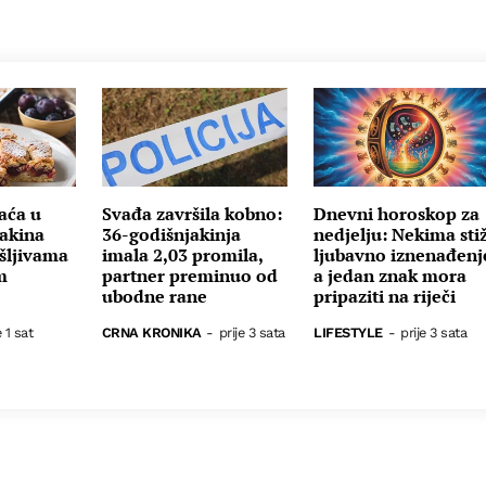
raća u
Svađa završila kobno:
Dnevni horoskop za
Bakina
36-godišnjakinja
nedjelju: Nekima sti
 šljivama
imala 2,03 promila,
ljubavno iznenađenj
m
partner preminuo od
a jedan znak mora
ubodne rane
pripaziti na riječi
e 1 sat
CRNA KRONIKA
-
prije 3 sata
LIFESTYLE
-
prije 3 sata