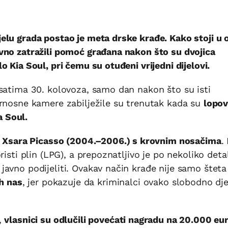
lu grada postao je meta drske krađe. Kako stoji u o
vno zatražili pomoć građana nakon što su dvojica
 Kia Soul, pri čemu su otuđeni vrijedni dijelovi.
 satima 30. kolovoza, samo dan nakon što su isti
urnosne kamere zabilježile su trenutak kada su
lopov
a Soul.
en Xsara Picasso (2004.–2006.) s krovnim nosačima
.
isti plin (LPG), a prepoznatljivo je po nekoliko deta
avno podijeliti. Ovakav način krađe nije samo šteta
h nas
, jer pokazuje da kriminalci ovako slobodno dje
,
vlasnici su odlučili povećati nagradu na 20.000 eu