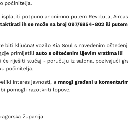
 počinitelja.
isplatiti potpuno anonimno putem Revoluta, Aircas
aktirati ih se može na broj 097/6854-802 ili putem
e biti ključna! Vozilo Kia Soul s navedenim oštećen
dje primijetili
auto s oštećenim lijevim vratima ili
i će riješiti slučaj - poručuju iz salona, pozivajući g
u počinitelja.
eliki interes javnosti, a
mnogi građani u komentari
bi pomogli razotkriti lopove.
-zagorska županija