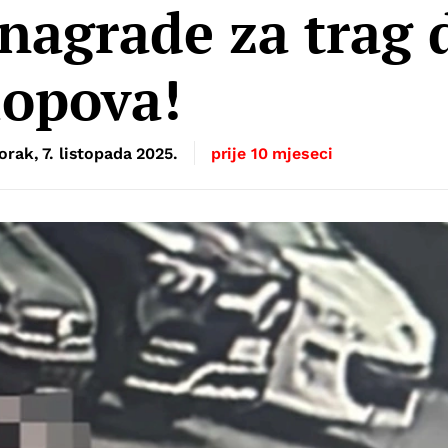
nagrade za trag 
lopova!
orak, 7. listopada 2025.
prije 10 mjeseci