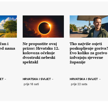
čan i
Ne propustite ovaj
Tko najviše osjeti
red nama
prizor: Hrvatsku 12.
poskupljenje goriva
kolovoza očekuje
Evo koliko za gorivo
dvostruki nebeski
izdvajaju sjeverne
spektakl
županije
JET
-
HRVATSKA I SVIJET
-
HRVATSKA I SVIJET
-
prije 18 sati
prije 22 sata