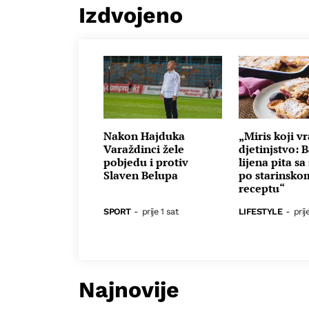
Izdvojeno
Nakon Hajduka
„Miris koji v
Varaždinci žele
djetinjstvo: 
pobjedu i protiv
lijena pita sa
Slaven Belupa
po starinsko
receptu“
SPORT
-
prije 1 sat
LIFESTYLE
-
prij
Najnovije