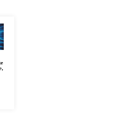
že
e,