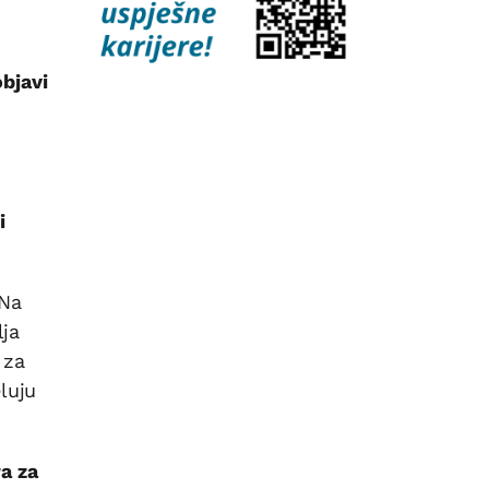
bjavi
i
 Na
lja
 za
luju
ra za