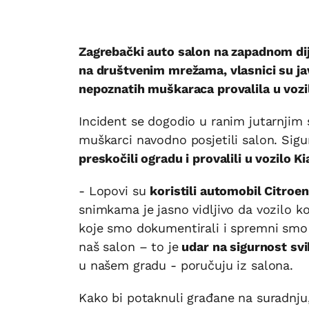
Zagrebački auto salon na zapadnom dije
na društvenim mrežama, vlasnici su ja
nepoznatih muškaraca provalila u vozilo
Incident se dogodio u ranim jutarnjim
muškarci navodno posjetili salon. Sig
preskočili ogradu i provalili u vozilo Ki
- Lopovi su
koristili automobil Citro
snimkama je jasno vidljivo da vozilo kor
koje smo dokumentirali i spremni smo j
naš salon – to je
udar na sigurnost svi
u našem gradu - poručuju iz salona.
Kako bi potaknuli građane na suradnju