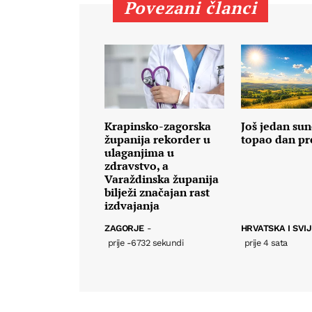
Povezani članci
Krapinsko-zagorska
Još jedan sun
županija rekorder u
topao dan p
ulaganjima u
zdravstvo, a
Varaždinska županija
bilježi značajan rast
izdvajanja
ZAGORJE
-
HRVATSKA I SVI
prije -6732 sekundi
prije 4 sata