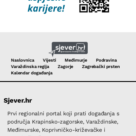
Naslovnica
Vijesti
Međimurje
Podravina
Varaždinska regija
Zagorje
Zagrebački prsten
Kalendar događanja
Sjever.hr
Prvi regionalni portal koji prati događanja s
područja Krapinsko-zagorske, Varaždinske,
Međimurske, Koprivničko-križevačke i