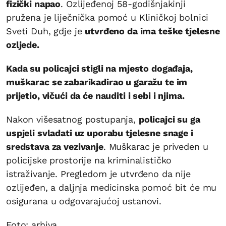
fizički napao
. Ozlijeđenoj 58-godišnjakinji
pružena je liječnička pomoć u Kliničkoj bolnici
Sveti Duh, gdje je
utvrđeno da ima teške tjelesne
ozljede.
Kada su policajci stigli na mjesto događaja,
muškarac se zabarikadirao u garažu te im
prijetio, vičući da će nauditi i sebi i njima.
Nakon višesatnog postupanja,
policajci su ga
uspjeli svladati uz uporabu tjelesne snage i
sredstava za vezivanje
. Muškarac je priveden u
policijske prostorije na kriminalističko
istraživanje. Pregledom je utvrđeno da nije
ozlijeđen, a daljnja medicinska pomoć bit će mu
osigurana u odgovarajućoj ustanovi.
Foto: arhiva