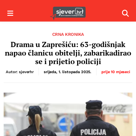
Izbornik
Izbor
CRNA KRONIKA
Drama u Zaprešiću: 63-godišnjak
napao članicu obitelji, zabarikadirao
se i prijetio policiji
Autor: sjeverhr
srijeda, 1. listopada 2025.
prije 10 mjeseci