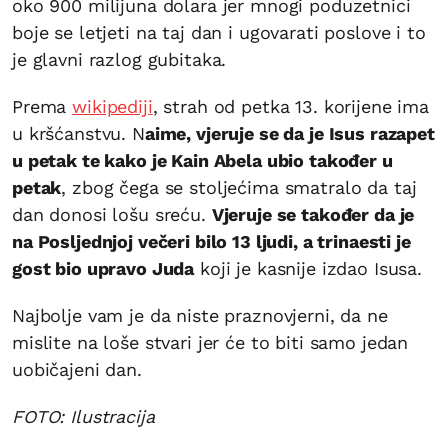
oko 900 milijuna dolara jer mnogi poduzetnici
boje se letjeti na taj dan i ugovarati poslove i to
je glavni razlog gubitaka.
Prema
wikipediji
, strah od petka 13. korijene ima
u kršćanstvu. N
aime, vjeruje se da je Isus razapet
u petak te kako je Kain Abela ubio također u
petak
, zbog čega se stoljećima smatralo da taj
dan donosi lošu sreću.
Vjeruje se također da je
na Posljednjoj večeri bilo 13 ljudi, a trinaesti je
gost bio upravo Juda
koji je kasnije izdao Isusa.
Najbolje vam je da niste praznovjerni, da ne
mislite na loše stvari jer će to biti samo jedan
uobičajeni dan.
FOTO: Ilustracija