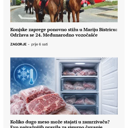
Konjske zaprege ponovno stižu u Mariju Bistricu:
Održava se 24. Međunarodno vozočašće
ZAGORJE
-
prije 6 sati
Koliko dugo meso može stajati u zamrzivaču?
Evo najvažnijih pravila za sigurno čuvanje