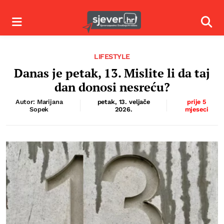
Izbornik
Izbor
LIFESTYLE
Danas je petak, 13. Mislite li da taj
dan donosi nesreću?
Autor: Marijana
petak, 13. veljače
prije 5
Sopek
2026.
mjeseci