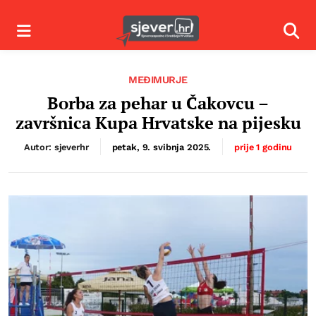
Izbornik
Izbor
MEĐIMURJE
Borba za pehar u Čakovcu –
završnica Kupa Hrvatske na pijesku
Autor: sjeverhr
petak, 9. svibnja 2025.
prije 1 godinu