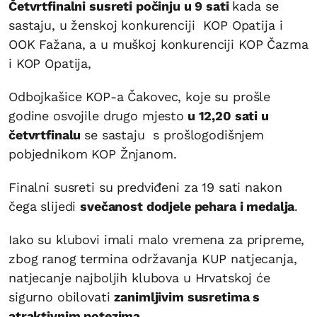
Četvrtfinalni susreti počinju u 9 sati
kada se
sastaju, u ženskoj konkurenciji KOP Opatija i
OOK Fažana, a u muškoj konkurenciji KOP Čazma
i KOP Opatija,
Odbojkašice KOP-a Čakovec, koje su prošle
godine osvojile drugo mjesto
u 12,20 sati u
četvrtfinalu
se sastaju s prošlogodišnjem
pobjednikom KOP Žnjanom.
Finalni susreti su predviđeni za 19 sati nakon
čega slijedi
svečanost dodjele pehara i medalja
.
Iako su klubovi imali malo vremena za pripreme,
zbog ranog termina održavanja KUP natjecanja,
natjecanje najboljih klubova u Hrvatskoj će
sigurno obilovati
zanimljivim susretima s
atraktivnim potezima
.