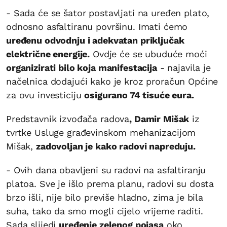
- Sada će se šator postavljati na uređen plato,
odnosno asfaltiranu površinu. Imati ćemo
uređenu odvodnju i adekvatan priključak
električne energije.
Ovdje će se ubuduće moći
organizirati bilo koja manifestacija
- najavila je
načelnica dodajući kako je kroz proračun Općine
za ovu investiciju
osigurano 74 tisuće eura.
Predstavnik izvođača radova
, Damir Mišak
iz
tvrtke Usluge građevinskom mehanizacijom
Mišak,
zadovoljan je kako radovi napreduju.
- Ovih dana obavljeni su radovi na asfaltiranju
platoa. Sve je išlo prema planu, radovi su dosta
brzo išli, nije bilo previše hladno, zima je bila
suha, tako da smo mogli cijelo vrijeme raditi.
Sada slijedi
uređenje zelenog pojasa
oko