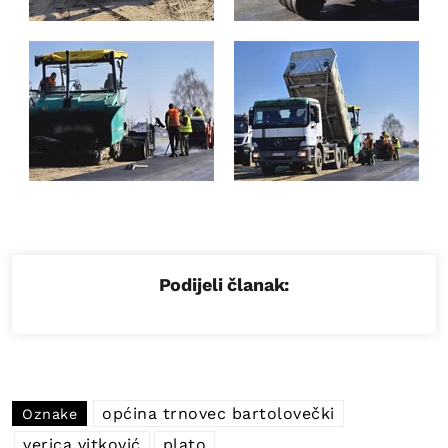
Podijeli članak:
općina trnovec bartolovečki
Oznake
verica vitković
plato