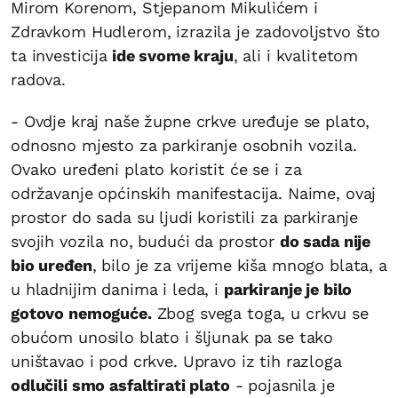
Mirom Korenom, Stjepanom Mikulićem i
Zdravkom Hudlerom, izrazila je zadovoljstvo što
ta investicija
ide svome kraju
, ali i kvalitetom
radova.
- Ovdje kraj naše župne crkve uređuje se plato,
odnosno mjesto za parkiranje osobnih vozila.
Ovako uređeni plato koristit će se i za
održavanje općinskih manifestacija. Naime, ovaj
prostor do sada su ljudi koristili za parkiranje
svojih vozila no, budući da prostor
do sada nije
bio uređen
, bilo je za vrijeme kiša mnogo blata, a
u hladnijim danima i leda, i
parkiranje je bilo
gotovo nemoguće.
Zbog svega toga, u crkvu se
obućom unosilo blato i šljunak pa se tako
uništavao i pod crkve. Upravo iz tih razloga
odlučili smo asfaltirati plato
- pojasnila je