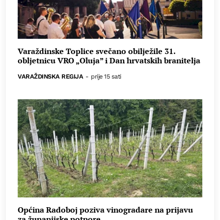
Varaždinske Toplice svečano obilježile 31.
obljetnicu VRO „Oluja” i Dan hrvatskih branitelja
VARAŽDINSKA REGIJA
-
prije 15 sati
Općina Radoboj poziva vinogradare na prijavu
za županijske potpore