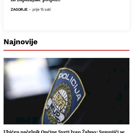
ZAGORJE
-
prije 15 sati
Najnovije
Uhićen načelnik Općine Sveti Ivan Žabno: Sumnjiči se