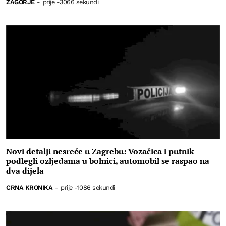
ZAGORJE
-
prije -3066 sekundi
Novi detalji nesreće u Zagrebu: Vozačica i putnik
podlegli ozljedama u bolnici, automobil se raspao na
dva dijela
CRNA KRONIKA
-
prije -1086 sekundi