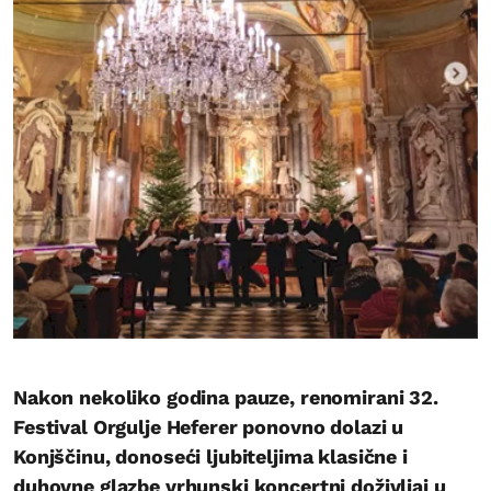
Nakon nekoliko godina pauze, renomirani 32.
Festival Orgulje Heferer ponovno dolazi u
Konjščinu, donoseći ljubiteljima klasične i
duhovne glazbe vrhunski koncertni doživljaj u