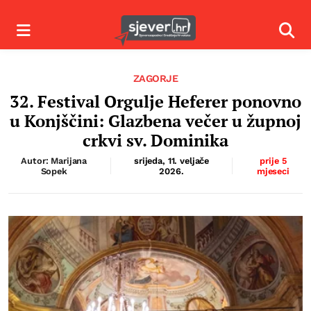
Izbornik
Izbor
ZAGORJE
32. Festival Orgulje Heferer ponovno
u Konjščini: Glazbena večer u župnoj
crkvi sv. Dominika
Autor: Marijana
srijeda, 11. veljače
prije 5
Sopek
2026.
mjeseci