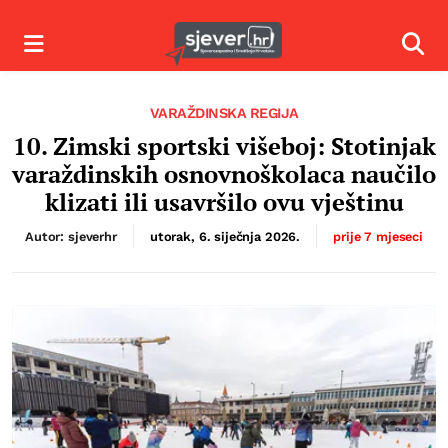
Izbornik
Izbor
VARAŽDINSKA REGIJA
10. Zimski sportski višeboj: Stotinjak
varaždinskih osnovnoškolaca naučilo
klizati ili usavršilo ovu vještinu
Autor: sjeverhr
utorak, 6. siječnja 2026.
prije 7 mjeseci