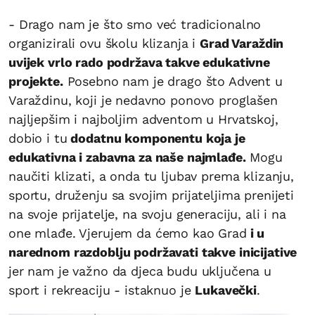
- Drago nam je što smo već tradicionalno
organizirali ovu školu klizanja i
Grad Varaždin
uvijek vrlo rado podržava takve edukativne
projekte.
Posebno nam je drago što Advent u
Varaždinu, koji je nedavno ponovo proglašen
najljepšim i najboljim adventom u Hrvatskoj,
dobio i tu
dodatnu komponentu koja je
edukativna i zabavna za naše najmlađe.
Mogu
naučiti klizati, a onda tu ljubav prema klizanju,
sportu, druženju sa svojim prijateljima prenijeti
na svoje prijatelje, na svoju generaciju, ali i na
one mlađe. Vjerujem da ćemo kao Grad
i u
narednom razdoblju podržavati takve inicijative
jer nam je važno da djeca budu uključena u
sport i rekreaciju - istaknuo je
Lukavečki
.