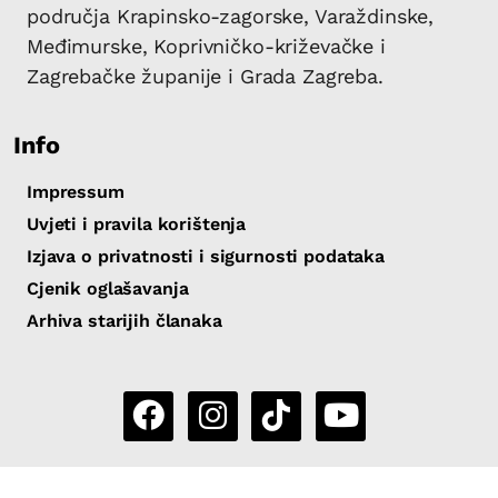
područja Krapinsko-zagorske, Varaždinske,
Međimurske, Koprivničko-križevačke i
Zagrebačke županije i Grada Zagreba.
Info
Impressum
Uvjeti i pravila korištenja
Izjava o privatnosti i sigurnosti podataka
Cjenik oglašavanja
Arhiva starijih članaka
Copyright 2026 by Sjever.hr
|
Powered by
eNewsCMS
|
X-