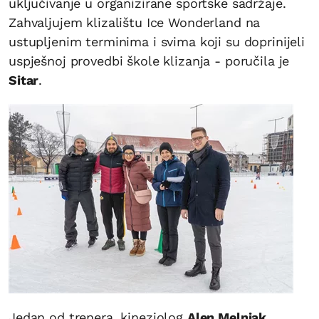
uključivanje u organizirane sportske sadržaje.
Zahvaljujem klizalištu Ice Wonderland na
ustupljenim terminima i svima koji su doprinijeli
uspješnoj provedbi škole klizanja - poručila je
Sitar
.
Jedan od trenera, kineziolog
Alen Melnjak
,