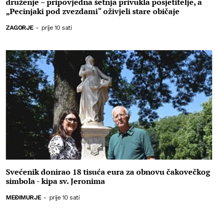
druženje – pripovjedna šetnja privukla posjetitelje, a
„Pecinjaki pod zvezdami“ oživjeli stare običaje
ZAGORJE
-
prije 10 sati
Svećenik donirao 18 tisuća eura za obnovu čakovečkog
simbola - kipa sv. Jeronima
MEĐIMURJE
-
prije 10 sati