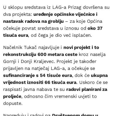
U sklopu sredstava iz LAG-a Prizag dovršena su
dva projekta:
uređenje općinske vijećnice i
nastavak radova na groblju
– za koje Općina
očekuje povrat sredstava u iznosu od
oko 37
tisuća eura
, od čega je dio već isplaćen.
Načelnik Tukač najavljuje i
novi projekt i to
rekonstrukciju 600 metara ceste
kroz naselja
Gornji i Donji Kraljevec. Projekt je također
prijavljen na natječaj LAG-a, a očekuje se
sufinanciranje s 54 tisuće eura
, dok će
ukupna
vrijednost iznositi 66 tisuća eura
. Uskoro će se
raspisati javna nabava te su
radovi planirani za
proljeće
, odnosno čim vremenski uvjeti to
dopuste.
Napreduju i radovi na
Društvenom domu u