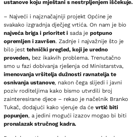
ustanove koju mještani s nestrpljenjem iščekuje.
– Najveći i najznačajniji projekt Općine je
svakako izgradnja dječjeg vrtića. On nam je bio
najveća briga i prioritet i
sada je
potpuno
opremljen i završen
. Zadnje i najvažnije što je
bilo jest
tehnički pregled, koji je uredno
proveden,
bez ikakvih problema. Trenutačno
smo u fazi dobivanja rješenja od Ministarstva,
imenovanja vršitelja dužnosti ravnatelja te
osnivanja ustanove
, nakon čega slijedi i javni
poziv roditeljima kako bismo utvrdili broj
zainteresirane djece – rekao je načelnik Branko
Tukač, dodajući kako vjeruje da će
vrtić biti
popunjen
, a jedini mogući izazov mogao bi biti
pronalazak stručnog kadra.