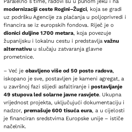
Paralelno s time, radovi su u punom jeku i na
modernizaciji ceste Rogini–Žugci
, koja se gradi
uz podršku Agencije za plaćanja u poljoprivredi i
financira se iz europskih fondova. Riječ je o
dionici duljine 1.700 metara
, koja povezuje
županijsku i lokalnu cestu i predstavlja
važnu
alternativu
u slučaju zatvaranja glavne
prometnice.
– Već je
obavljeno više od 50 posto radova
,
iskopano je sve, postavljen je kameni agregat, a
u završnoj fazi slijedi asfaltiranje i
postavljanje
49 stupova led solarne javne rasvjete
. Ukupna
vrijednost projekta, uključujući dokumentaciju i
nadzor,
premašuje 600 tisuća eura
, a u cijelosti
je financiran sredstvima Europske unije – ističe
načelnik.