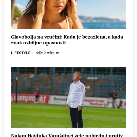
Glavobolja na vrućini: Kada je bezazlena, a kada
znak ozbiljne opasnosti
LIFESTYLE
-
prije 2 minute
Nakon Hajduka Varaždinci žele pobjedu i protiv