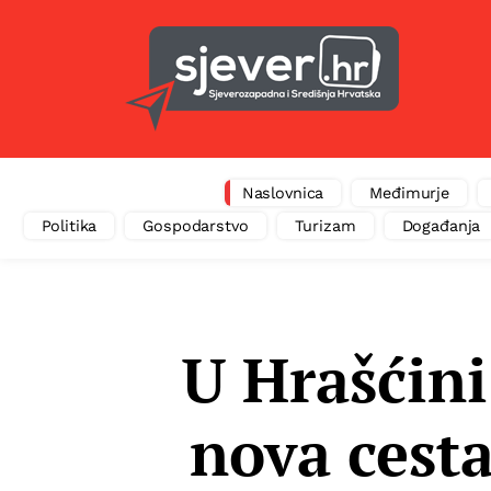
Naslovnica
Međimurje
Politika
Gospodarstvo
Turizam
Događanja
U Hrašćini
nova cesta