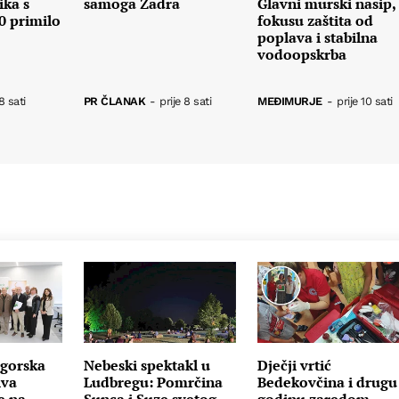
ika s
samoga Zadra
Glavni murski nasip,
0 primilo
fokusu zaštita od
poplava i stabilna
vodoopskrba
8 sati
PR ČLANAK
-
prije 8 sati
MEĐIMURJE
-
prije 10 sati
gorska
Nebeski spektakl u
Dječji vrtić
iva
Ludbregu: Pomrčina
Bedekovčina i drugu
e na
Sunca i Suze svetog
godinu zaredom