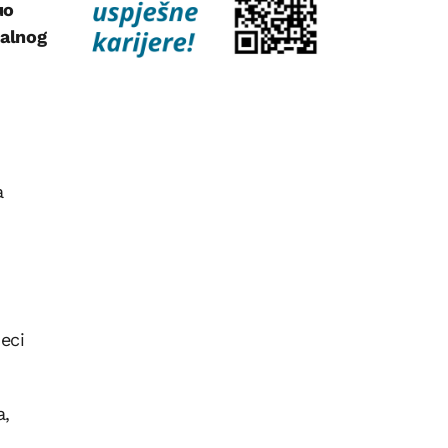
uo
kalnog
a
jeci
a,