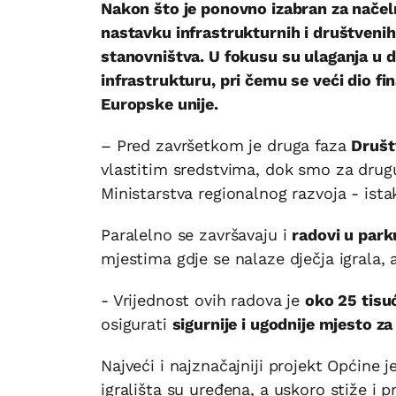
Nakon što je ponovno izabran za nače
nastavku infrastrukturnih i društvenih 
stanovništva. U fokusu su ulaganja u d
infrastrukturu, pri čemu se veći dio f
Europske unije.
– Pred završetkom je druga faza
Društ
vlastitim sredstvima, dok smo za drugu 
Ministarstva regionalnog razvoja - ist
Paralelno se završavaju i
radovi u park
mjestima gdje se nalaze dječja igrala,
- Vrijednost ovih radova je
oko 25 tisu
osigurati
sigurnije i ugodnije mjesto za
Najveći i najznačajniji projekt Općine 
igrališta su uređena, a uskoro stiže i p