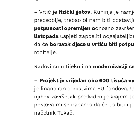
– Vrtić je
fizički gotov
. Kuhinja je namj
predsoblje, trebao bi nam biti dostavl
potpunosti opremljen o
dnosno završe
listopada
uspjeti zaposliti odgajateljic
da će
boravak djece u vrtiću biti potp
roditelje.
Radovi su u tijeku i na
modernizaciji c
–
Projekt je vrijedan oko 600 tisuća e
je financiran sredstvima EU fondova. U 
njihov završetak predviđen je krajem l
poslova mi se nadamo da će to biti i 
načelnik Tukač.