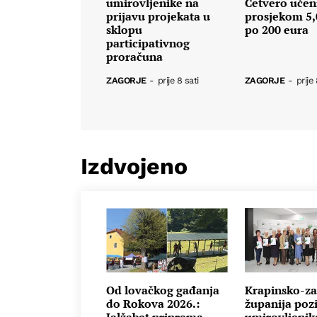
umirovljenike na
Četvero učen
prijavu projekata u
prosjekom 5,
sklopu
po 200 eura
participativnog
proračuna
ZAGORJE
-
prije 8 sati
ZAGORJE
-
prije 
Izdvojeno
Od lovačkog gađanja
Krapinsko-za
do Rokova 2026.:
županija poz
Jalžabet priprema
umirovljenik