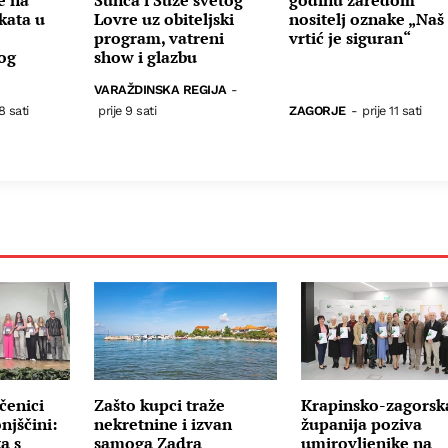
kata u
Lovre uz obiteljski
nositelj oznake „Naš
program, vatreni
vrtić je siguran“
nog
show i glazbu
VARAŽDINSKA REGIJA
-
8 sati
prije 9 sati
ZAGORJE
-
prije 11 sati
čenici
Zašto kupci traže
Krapinsko-zagorsk
njščini:
nekretnine i izvan
županija poziva
a s
samoga Zadra
umirovljenike na