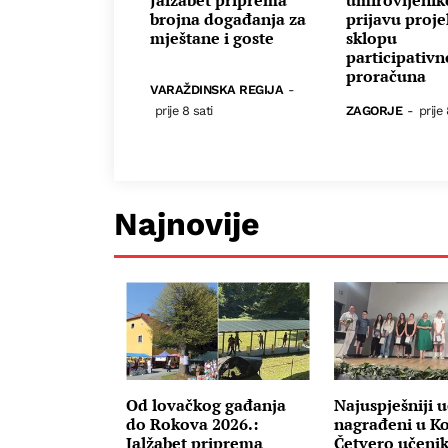
brojna događanja za
prijavu proje
mještane i goste
sklopu
participativ
proračuna
VARAŽDINSKA REGIJA
-
prije 8 sati
ZAGORJE
-
prije 
Najnovije
Od lovačkog gađanja
Najuspješniji u
do Rokova 2026.:
nagrađeni u Ko
Jalžabet priprema
Četvero učenik