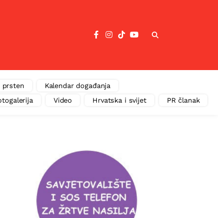
 prsten
Kalendar događanja
otogalerija
Video
Hrvatska i svijet
PR članak