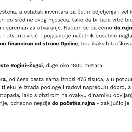
eštena, a ostatak inventara za četiri odjeljenja i veli
jen do sredine ovog mjeseca, tako da bi tada vrtić b
n i spreman za otvaranje. Nadam se da ćemo
do rujna
e i otvoriti vrtić - pojasnio je načelnik posebno nagla
uno financiran od strane Općine
, bez ikakvih troškov
este Rogini–Žugci
, duge oko 1800 metara.
ura
, od čega cesta sama iznosi 475 tisuća, a u potpu
tijeku je izrada podloge i radovi napreduju dobro, a
istopada, iako s obzirom na ovakvu dinamiku odvijan
prije, odnsono negdje
do početka rujna
- zaključio je