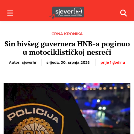
Izbornik
Izbor
CRNA KRONIKA
Sin bivšeg guvernera HNB-a poginuo
u motociklističkoj nesreći
Autor: sjeverhr
srijeda, 30. srpnja 2025.
prije 1 godinu