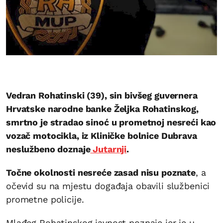
Vedran Rohatinski (39), sin bivšeg guvernera
Hrvatske narodne banke Željka Rohatinskog,
smrtno je stradao sinoć u prometnoj nesreći kao
vozač motocikla, iz Kliničke bolnice Dubrava
neslužbeno doznaje
Jutarnji
.
Točne okolnosti nesreće zasad nisu poznate
, a
očevid su na mjestu događaja obavili službenici
prometne policije.
Mlađeg Rohatinskog javnost poznaje jer je u