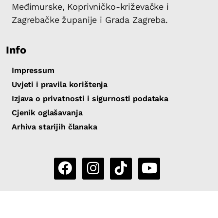
Međimurske, Koprivničko-križevačke i
Zagrebačke županije i Grada Zagreba.
Info
Impressum
Uvjeti i pravila korištenja
Izjava o privatnosti i sigurnosti podataka
Cjenik oglašavanja
Arhiva starijih članaka
Copyright 2026 by Sjever.hr
|
Powered by
eNewsCMS
|
X-
media
- izrada web stranica i portala