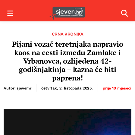
Izbornik
Izbor
CRNA KRONIKA
Pijani vozač teretnjaka napravio
kaos na cesti između Zamlake i
Vrbanovca, ozlijeđena 42-
godišnjakinja – kazna će biti
paprena!
Autor: sjeverhr
četvrtak, 2. listopada 2025.
prije 10 mjeseci