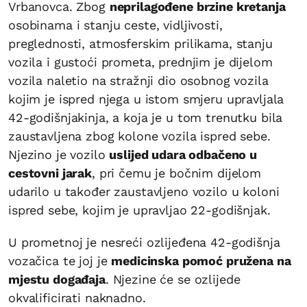
Vrbanovca. Zbog
neprilagođene brzine kretanja
osobinama i stanju ceste, vidljivosti,
preglednosti, atmosferskim prilikama, stanju
vozila i gustoći prometa, prednjim je dijelom
vozila naletio na stražnji dio osobnog vozila
kojim je ispred njega u istom smjeru upravljala
42-godišnjakinja, a koja je u tom trenutku bila
zaustavljena zbog kolone vozila ispred sebe.
Njezino je vozilo
uslijed udara odbačeno u
cestovni jarak
, pri čemu je bočnim dijelom
udarilo u također zaustavljeno vozilo u koloni
ispred sebe, kojim je upravljao 22-godišnjak.
U prometnoj je nesreći ozlijeđena 42-godišnja
vozačica te joj je
medicinska pomoć pružena na
mjestu događaja
. Njezine će se ozlijede
okvalificirati naknadno.