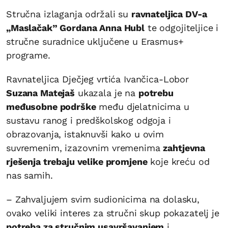
Stručna izlaganja održali su
ravnateljica DV-a
„Maslačak” Gordana Anna Hubl
te odgojiteljice i
stručne suradnice uključene u Erasmus+
programe.
Ravnateljica Dječjeg vrtića Ivančica-Lobor
Suzana Matejaš
ukazala je na
potrebu
međusobne podrške
među djelatnicima u
sustavu ranog i predškolskog odgoja i
obrazovanja, istaknuvši kako u ovim
suvremenim, izazovnim vremenima
zahtjevna
rješenja trebaju velike promjene
koje kreću od
nas samih.
– Zahvaljujem svim sudionicima na dolasku,
ovako veliki interes za stručni skup pokazatelj je
potreba za stručnim usavršavanjem
i