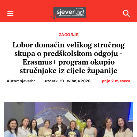
Izbornik
Izbor
ZAGORJE
Lobor domaćin velikog stručnog
skupa o predškolskom odgoju -
Erasmus+ program okupio
stručnjake iz cijele županije
Autor: sjeverhr
utorak, 19. svibnja 2026.
prije 2 mjeseca