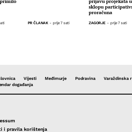
primilo
prijavu projekata 
sklopu participati
proračuna
sati
PR ČLANAK
-
prije 7 sati
ZAGORJE
-
prije 7 sati
lovnica
Vijesti
Međimurje
Podravina
Varaždinska r
endar događanja
ressum
i i pravila korištenja