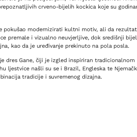
repoznatljivih crveno-bijelih kockica koje su godin
 pokušao modernizirati kultni motiv, ali da rezultat
e premale i vizualno neuvjerljive, dok središnji bijel
na, kao da je uređivanje prekinuto na pola posla.
e dres Gane, čiji je izgled inspiriran tradicionalnom
ljestvice našli su se i Brazil, Engleska te Njemačka
inacija tradicije i suvremenog dizajna.