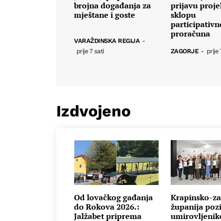
brojna događanja za
prijavu proje
mještane i goste
sklopu
participativ
proračuna
VARAŽDINSKA REGIJA
-
prije 7 sati
ZAGORJE
-
prije 
Izdvojeno
Od lovačkog gađanja
Krapinsko-za
do Rokova 2026.:
županija poz
Jalžabet priprema
umirovljenik