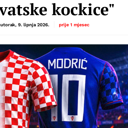
rvatske kockice"
utorak, 9. lipnja 2026.
prije 1 mjesec