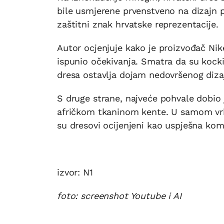
bile usmjerene prvenstveno na dizajn p
zaštitni znak hrvatske reprezentacije.
Autor ocjenjuje kako je proizvođač Nike
ispunio očekivanja. Smatra da su kockic
dresa ostavlja dojam nedovršenog dizaj
S druge strane, najveće pohvale dobio j
afričkom tkaninom kente. U samom vrhu 
su dresovi ocijenjeni kao uspješna komb
izvor: N1
foto: screenshot Youtube i AI