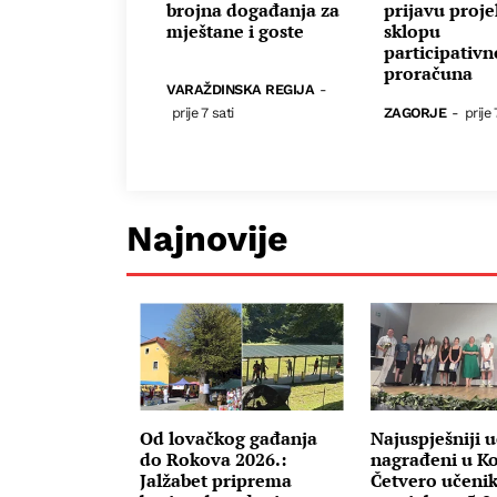
brojna događanja za
prijavu proje
mještane i goste
sklopu
participativ
proračuna
VARAŽDINSKA REGIJA
-
prije 7 sati
ZAGORJE
-
prije 
Najnovije
Od lovačkog gađanja
Najuspješniji u
do Rokova 2026.:
nagrađeni u Ko
Jalžabet priprema
Četvero učenik