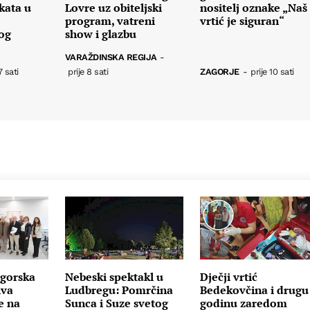
kata u
Lovre uz obiteljski
nositelj oznake „Naš
program, vatreni
vrtić je siguran“
nog
show i glazbu
VARAŽDINSKA REGIJA
-
7 sati
prije 8 sati
ZAGORJE
-
prije 10 sati
gorska
Nebeski spektakl u
Dječji vrtić
iva
Ludbregu: Pomrčina
Bedekovčina i drugu
e na
Sunca i Suze svetog
godinu zaredom