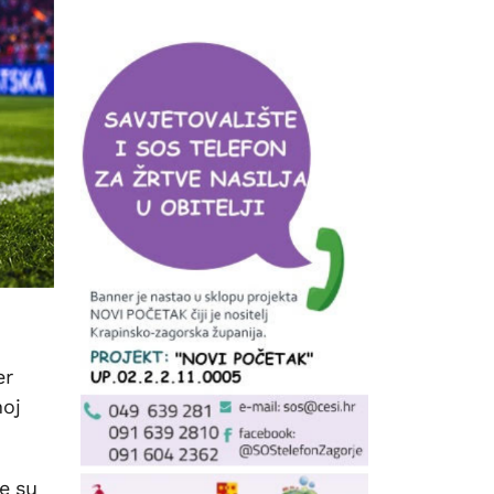
er
noj
ke su