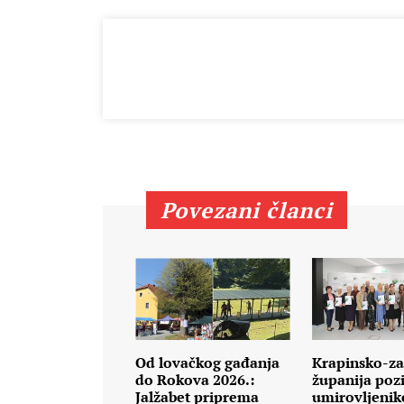
Povezani članci
Od lovačkog gađanja
Krapinsko-za
do Rokova 2026.:
županija poz
Jalžabet priprema
umirovljenik