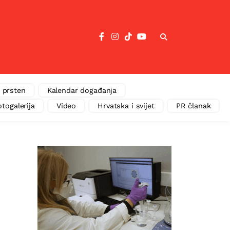
 prsten
Kalendar događanja
otogalerija
Video
Hrvatska i svijet
PR članak