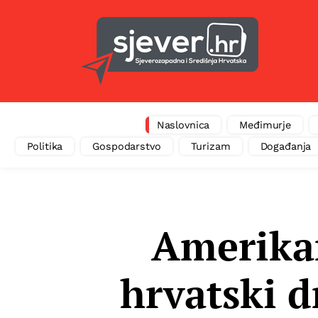
Naslovnica
Međimurje
Politika
Gospodarstvo
Turizam
Događanja
Amerikan
hrvatski d