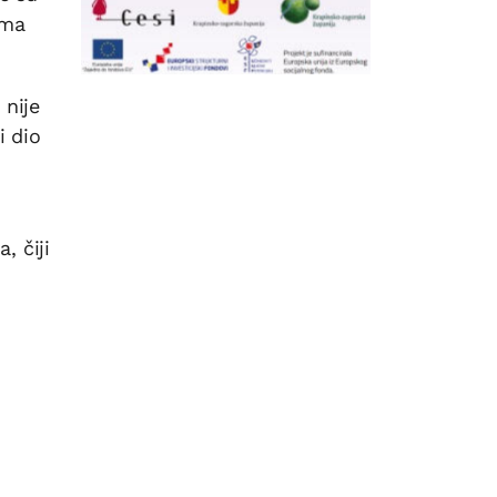
ama
 nije
i dio
, čiji