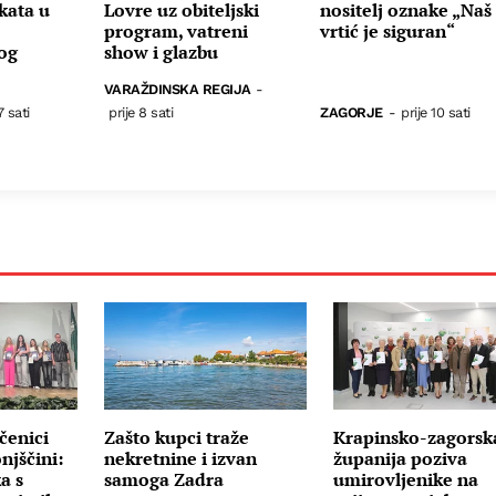
kata u
Lovre uz obiteljski
nositelj oznake „Naš
program, vatreni
vrtić je siguran“
nog
show i glazbu
VARAŽDINSKA REGIJA
-
7 sati
prije 8 sati
ZAGORJE
-
prije 10 sati
čenici
Zašto kupci traže
Krapinsko-zagorsk
njščini:
nekretnine i izvan
županija poziva
a s
samoga Zadra
umirovljenike na