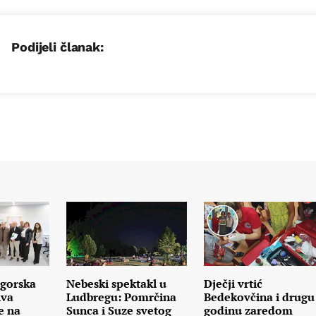
Podijeli članak:
gorska
Nebeski spektakl u
Dječji vrtić
iva
Ludbregu: Pomrčina
Bedekovčina i drugu
e na
Sunca i Suze svetog
godinu zaredom