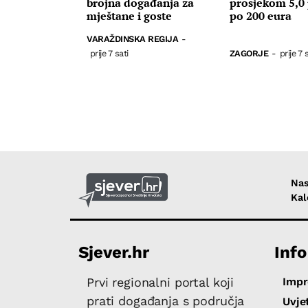
brojna događanja za
prosjekom 5,0 
mještane i goste
po 200 eura
VARAŽDINSKA REGIJA
-
prije 7 sati
ZAGORJE
-
prije 7 
Nas
Kal
Sjever.hr
Info
Imp
Prvi regionalni portal koji
prati događanja s područja
Uvjet