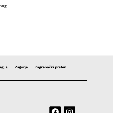
u
vnog
egija
Zagorje
Zagrebački prsten